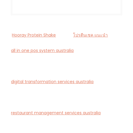
Hooray Protein Shake
โปรตีนเชค แนะนำ
all in one pos system australia
— Smart all-in-one
POS and payments platform designed for Australian
cafés and retail stores.
digital transformation services australia
— End-to-
end AI-driven digital transformation consultancy for
Australian businesses.
restaurant management services australia
—
Complete restaurant management and consulting
solutions for hospitality operators across Australia.