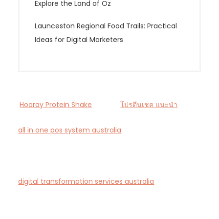
Explore the Land of Oz
Launceston Regional Food Trails: Practical
Ideas for Digital Marketers
Hooray Protein Shake
โปรตีนเชค แนะนำ
all in one pos system australia
— Smart all-in-one
POS and payments platform designed for Australian
cafés and retail stores.
digital transformation services australia
— End-to-
end AI-driven digital transformation consultancy for
Australian businesses.