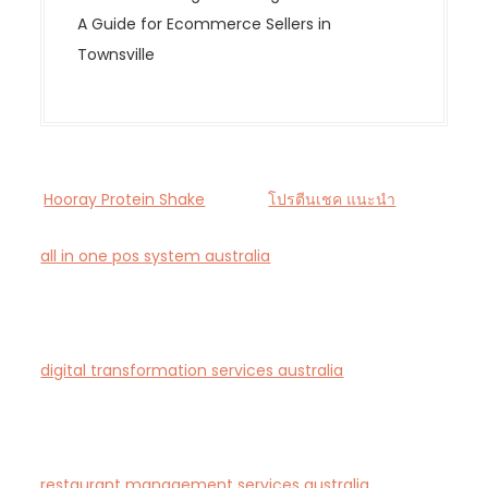
A Guide for Ecommerce Sellers in
Townsville
Hooray Protein Shake
โปรตีนเชค แนะนำ
all in one pos system australia
— Smart all-in-one
POS and payments platform designed for Australian
cafés and retail stores.
digital transformation services australia
— End-to-
end AI-driven digital transformation consultancy for
Australian businesses.
restaurant management services australia
—