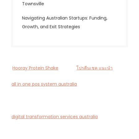
Townsville
Navigating Australian Startups: Funding,
Growth, and Exit Strategies
Hooray Protein Shake
โปรตีนเชค แนะนำ
all in one pos system australia
— Smart all-in-one
POS and payments platform designed for Australian
cafés and retail stores.
digital transformation services australia
— End-to-
end AI-driven digital transformation consultancy for
Australian businesses.