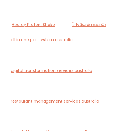
Hooray Protein Shake
โปรตีนเชค แนะนำ
all in one pos system australia
— Smart all-in-one
POS and payments platform designed for Australian
cafés and retail stores.
digital transformation services australia
— End-to-
end AI-driven digital transformation consultancy for
Australian businesses.
restaurant management services australia
—
Complete restaurant management and consulting
solutions for hospitality operators across Australia.