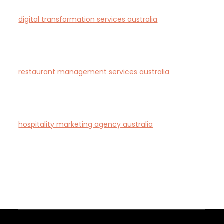
digital transformation services australia
— End-to-
end AI-driven digital transformation consultancy for
Australian businesses.
restaurant management services australia
—
Complete restaurant management and consulting
solutions for hospitality operators across Australia.
hospitality marketing agency australia
— Creative
agency specialising in branding and marketing for
hotels, restaurants, and bars in Australia.