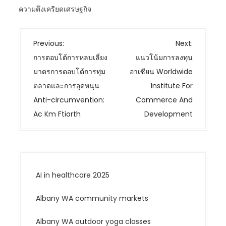
ความตึงเครียดเศรษฐกิจ
P
Previous:
Next:
o
การตอบโต้การหลบเลี่ยง
แนวโน้มการลงทุน
s
มาตรการตอบโต้การทุ่ม
อาเซียน Worldwide
t
ตลาดและการอุดหนุน
Institute For
n
Anti-circumvention:
Commerce And
a
Ac Km Ftiorth
Development
v
i
g
a
AI in healthcare 2025
t
i
Albany WA community markets
o
n
Albany WA outdoor yoga classes