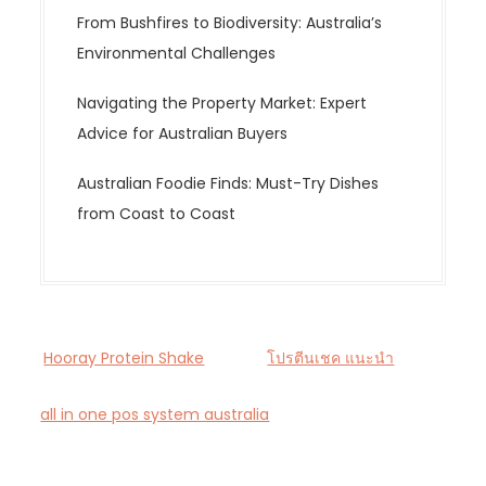
From Bushfires to Biodiversity: Australia’s
Environmental Challenges
Navigating the Property Market: Expert
Advice for Australian Buyers
Australian Foodie Finds: Must-Try Dishes
from Coast to Coast
Hooray Protein Shake
โปรตีนเชค แนะนำ
all in one pos system australia
— Smart all-in-one
POS and payments platform designed for Australian
cafés and retail stores.