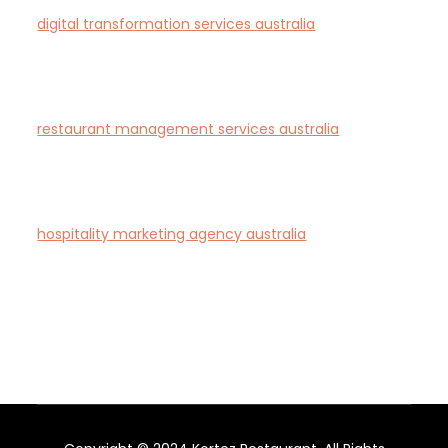
digital transformation services australia
— End-to-
end AI-driven digital transformation consultancy for
Australian businesses.
restaurant management services australia
—
Complete restaurant management and consulting
solutions for hospitality operators across Australia.
hospitality marketing agency australia
— Creative
agency specialising in branding and marketing for
hotels, restaurants, and bars in Australia.