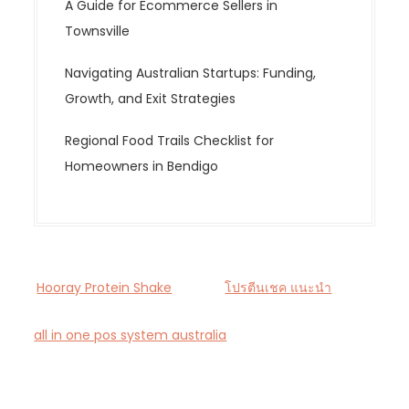
A Guide for Ecommerce Sellers in
Townsville
Navigating Australian Startups: Funding,
Growth, and Exit Strategies
Regional Food Trails Checklist for
Homeowners in Bendigo
Hooray Protein Shake
โปรตีนเชค แนะนำ
all in one pos system australia
— Smart all-in-one
POS and payments platform designed for Australian
cafés and retail stores.