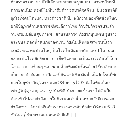
ด้วยราคาย่อมเยา มีให้เลือกหลากหลายรูปแบบ… อาหารไทยที่
หลายคนนิยมคงหนีไม่พ้น “ส้มตำ” รสชาติจัดจ้าน เป็นรสชาติที่
ถูกใจทั้งคนไทยและชาวต่างชาติ ที่… พนักงานออฟฟิศส่วนใหญ่
มักมีปัญหาด้านสุขภาพ ซึ่งจะดีกว่าไหม ถ้าปรับกิจวัตรประจำ
วัน ช่วยเปลี่ยนสุขภาพพ… สำหรับสาวๆ ที่อยากหุ่นแซ่บ รูปร่าง
กระชับ แต่ลดน้ำหนักมาตั้งนาน ก็ยังไม่เห็นผลสักที วันนี้เรา
เลยมีเทค… คนส่วนใหญ่เป็นโรคไขมันพอกตับ และ 1 ใน four
กลายเป็นโรคตับอักเสบ อาจถึงขั้นลุกลามเป็นมะเร็งตับได้ โดย
โอก… อากาศร้อนๆ หลายคนเลือกที่จะดับร้อนด้วยวิธีหาสิ่งของ
เย็นๆ มาบำบัดอย่าง เปิดแอร์ กินไอศกรีม ดื่มน้ำเย็… 5 โรคที่พบ
บ่อยในผู้ชายวัยสูงอายุ และวิธีรักษา รู้ไว้ รับมือได้ทันเมื่อก้าว
เข้าสู่วัยผู้สูงอายุ แน่… รูปร่างที่ดี ร่างกายแข็งแรง ไม่จำเป็น
ต้องเข้าไปออกกำลังกายในฟิตเนสเท่านั้น เพราะยังมีการออก
กำลังกาย… โดยปกติแล้วเราควรนอนหลับพักผ่อนให้ครบ 6-8
ชั่วโมง / วัน บางคนนอนหลับฝันดี […]