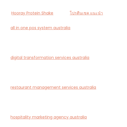
Hooray Protein Shake
โปรตีนเชค แนะนำ
all in one pos system australia
— Smart all-in-one
POS and payments platform designed for Australian
cafés and retail stores.
digital transformation services australia
— End-to-
end AI-driven digital transformation consultancy for
Australian businesses.
restaurant management services australia
—
Complete restaurant management and consulting
solutions for hospitality operators across Australia.
hospitality marketing agency australia
— Creative
agency specialising in branding and marketing for