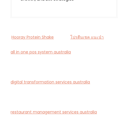
Hooray Protein Shake
โปรตีนเชค แนะนำ
all in one pos system australia
— Smart all-in-one
POS and payments platform designed for Australian
cafés and retail stores.
digital transformation services australia
— End-to-
end AI-driven digital transformation consultancy for
Australian businesses.
restaurant management services australia
—
Complete restaurant management and consulting