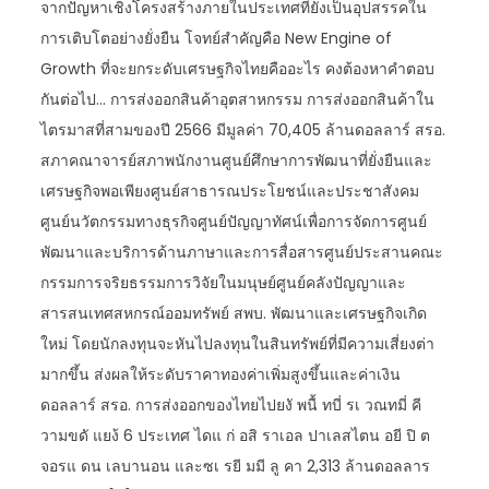
จากปัญหาเชิงโครงสร้างภายในประเทศที่ยังเป็นอุปสรรคใน
การเติบโตอย่างยั่งยืน โจทย์สำคัญคือ New Engine of
Growth ที่จะยกระดับเศรษฐกิจไทยคืออะไร คงต้องหาคำตอบ
กันต่อไป… การส่งออกสินค้าอุตสาหกรรม การส่งออกสินค้าใน
ไตรมาสที่สามของปี 2566 มีมูลค่า 70,405 ล้านดอลลาร์ สรอ.
สภาคณาจารย์สภาพนักงานศูนย์ศึกษาการพัฒนาที่ยั่งยืนและ
เศรษฐกิจพอเพียงศูนย์สาธารณประโยชน์และประชาสังคม
ศูนย์นวัตกรรมทางธุรกิจศูนย์ปัญญาทัศน์เพื่อการจัดการศูนย์
พัฒนาและบริการด้านภาษาและการสื่อสารศูนย์ประสานคณะ
กรรมการจริยธรรมการวิจัยในมนุษย์ศูนย์คลังปัญญาและ
สารสนเทศสหกรณ์ออมทรัพย์ สพบ. พัฒนาและเศรษฐกิจเกิด
ใหม่ โดยนักลงทุนจะหันไปลงทุนในสินทรัพย์ที่มีความเสี่ยงต่า
มากขึ้น ส่งผลให้ระดับราคาทองค่าเพิ่มสูงขึ้นและค่าเงิน
ดอลลาร์ สรอ. การส่งออกของไทยไปยงั พนื้ ทบี่ รเ วณทมี่ คี
วามขดั แยง้ 6 ประเทศ ไดแ ก่ อสิ ราเอล ปาเลสไตน อยี ปิ ต
จอรแ ดน เลบานอน และซเ รยี มมี ลู คา 2,313 ล้านดอลลาร