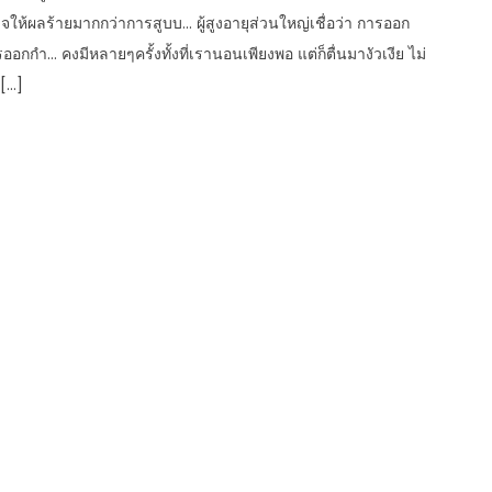
จให้ผลร้ายมากกว่าการสูบบ… ผู้สูงอายุส่วนใหญ่เชื่อว่า การออก
อกกำ… คงมีหลายๆครั้งทั้งที่เรานอนเพียงพอ แต่ก็ตื่นมางัวเงีย ไม่
 […]