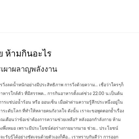
ย ห้ามกินอะไร
ารเผาผลาญพลังงาน
วิ่งลดน้ำหนักอย่างมีประสิทธิภาพ การวิ่งด้วยความ… เชื่อว่าใครๆก็
อาหารใกล้ตัว ที่มีสรรพค… การกินอาหารตั้งแต่ช่วง 22.00 น.เป็นต้น
การแช่บ่อน้ำร้อน หรือ ออนเซ็น เมื่อฝ่าด่านความรู้สึกประหนึ่งอยู่ใน
ญหาระดับโลก ที่ทำให้หลายคนกังวลใจ ดังนั้น เราจะขอพูดตอกย้ำเรื่อง
ญญาณเตือนว่าข้อเข่าต้องการความช่วยเหลือ? หลังออกกําลังกาย ห้าม
ต้องพึ่งหมอ เพราะมีประโยชน์ต่อร่างกายมากมาย ช่วย… ประโยชน์
จะรับรู้ได้อย่างชัดเจนด้วยตัวเองก็คือ… เราทราบกันดีว่า การออก