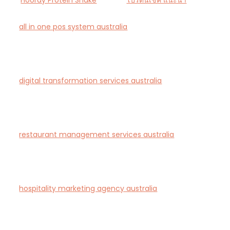
Hooray Protein Shake
โปรตีนเชค แนะนำ
all in one pos system australia
— Smart all-in-one
POS and payments platform designed for Australian
cafés and retail stores.
digital transformation services australia
— End-to-
end AI-driven digital transformation consultancy for
Australian businesses.
restaurant management services australia
—
Complete restaurant management and consulting
solutions for hospitality operators across Australia.
hospitality marketing agency australia
— Creative
agency specialising in branding and marketing for
hotels, restaurants, and bars in Australia.