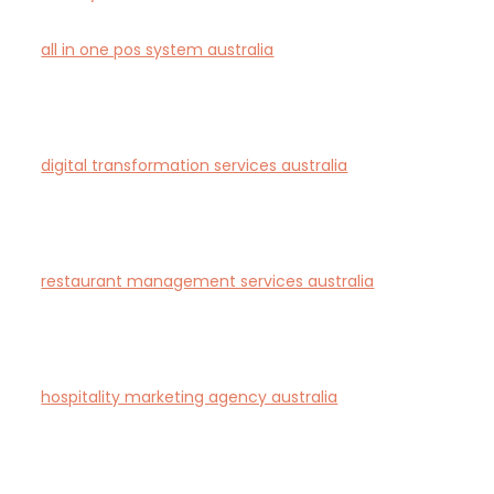
all in one pos system australia
— Smart all-in-one
POS and payments platform designed for Australian
cafés and retail stores.
digital transformation services australia
— End-to-
end AI-driven digital transformation consultancy for
Australian businesses.
restaurant management services australia
—
Complete restaurant management and consulting
solutions for hospitality operators across Australia.
hospitality marketing agency australia
— Creative
agency specialising in branding and marketing for
hotels, restaurants, and bars in Australia.