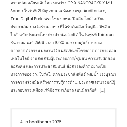
ความปลอดภัยระดับโลก ระหว่าง CP X NANORACKS X MU
Space ในวันที่ 21 มิถุนายน ณ ห้องประชุม Auditorium,
True Digital Park พระโขนง กทม. ‘มิชลิน ไกด์’ เตรียม
ประกาศผลรางวัลร้านอาหารที่ได้รับคัดเลือกในคู่มือ ‘มิชลิน
ไกด์’ ฉบับประเทศไทยประจำ พ.ศ. 2567 ในวันพุธที่ thirteen
ธันวาคม พ.ศ. 2566 เวลา 10.30 น. ระบบศูนย์รวบรวม
ข่าวสาร กิจกรรม ผลงานวิจัย ผลิตภัณฑ์โครงการ การถ่ายทอด
เทคโนโลยี งานส่งเสริมผู้ประกอบการ/ชุมชน ความรับผิดชอบ
ต่อสังคม และการประชาสัมพันธ์ สื่อสารองค์กร อย่างเป็น
ทางการของ วว. โปร่งใ.. คกก.ประชาสัมพันธ์ ทส. ย้ำ เร่งบูรณา
การความร่วมมือ สร้างการรับรู้การดำเ.. ประกาศเจตนารมณ์ผู้
ประกอบการเหมืองแร่ที่มีธรรมาภิบาล เป็นมิตรกับสิ่.. […]
AI in healthcare 2025