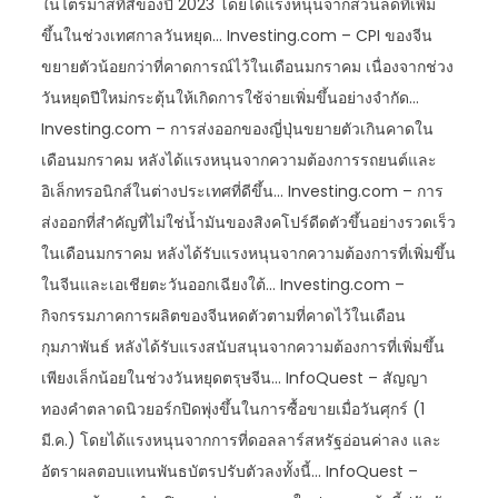
ในไตรมาสที่สี่ของปี 2023 โดยได้แรงหนุนจากส่วนลดที่เพิ่ม
ขึ้นในช่วงเทศกาลวันหยุด… Investing.com – CPI ของจีน
ขยายตัวน้อยกว่าที่คาดการณ์ไว้ในเดือนมกราคม เนื่องจากช่วง
วันหยุดปีใหม่กระตุ้นให้เกิดการใช้จ่ายเพิ่มขึ้นอย่างจำกัด…
Investing.com – การส่งออกของญี่ปุ่นขยายตัวเกินคาดใน
เดือนมกราคม หลังได้แรงหนุนจากความต้องการรถยนต์และ
อิเล็กทรอนิกส์ในต่างประเทศที่ดีขึ้น… Investing.com – การ
ส่งออกที่สำคัญที่ไม่ใช่น้ำมันของสิงคโปร์ดีดตัวขึ้นอย่างรวดเร็ว
ในเดือนมกราคม หลังได้รับแรงหนุนจากความต้องการที่เพิ่มขึ้น
ในจีนและเอเชียตะวันออกเฉียงใต้… Investing.com –
กิจกรรมภาคการผลิตของจีนหดตัวตามที่คาดไว้ในเดือน
กุมภาพันธ์ หลังได้รับแรงสนับสนุนจากความต้องการที่เพิ่มขึ้น
เพียงเล็กน้อยในช่วงวันหยุดตรุษจีน… InfoQuest – สัญญา
ทองคำตลาดนิวยอร์กปิดพุ่งขึ้นในการซื้อขายเมื่อวันศุกร์ (1
มี.ค.) โดยได้แรงหนุนจากการที่ดอลลาร์สหรัฐอ่อนค่าลง และ
อัตราผลตอบแทนพันธบัตรปรับตัวลงทั้งนี้… InfoQuest –