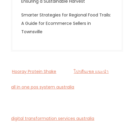
Ensuring a Sustainable Harvest
Smarter Strategies for Regional Food Trails:
A Guide for Ecommerce Sellers in
Townsville
Hooray Protein Shake
โปรตีนเชค แนะนำ
all in one pos system australia
— Smart all-in-one
POS and payments platform designed for Australian
cafés and retail stores.
digital transformation services australia
— End-to-
end AI-driven digital transformation consultancy for