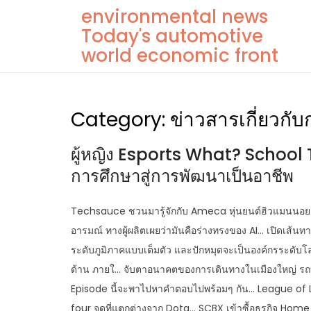
Skip
environmental news
to
Today's automotive
content
world economic front
Category:
ข่าวสารเกี่ยวกั
ผู้หญิง Esports What? School T
การศึกษาสู่การพัฒนาเป็นอาชีพ
Techsauce ชวนมารู้จักกับ Ameca หุ่นยนต์ฮิวแมนนอยด์ที
อารมณ์ ทางผู้ผลิตเผยว่ามันคือร่างทรงของ AI… เปิดเส้นท
ระดับภูมิภาคแบบเต็มตัว และปักหมุดจะเป็นองค์กรระดับโ
ด้าน ภายใ… จับตาอนาคตของการเดินทางในเมืองใหญ่ รถบ
Episode นี้จะพาไปหาคำตอบไปพร้อมๆ กัน… League of
four จุดที่แตกต่างจาก Dota… SCBX เข้าซื้อธุรกิจ H