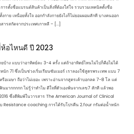
ั้งชื่อแบรนด์สินค้าเป็นสิ่งที่ต้องใส่ใจ รวบรวมเทคนิคตั้งชื่อ
้งกาย เหนื่อยทั้งใจ ออกกำลังกายยังไงก็ไม่ยอมผอมสักที บางคนออก
้วยสารสกัดจากประเทศเกาหลี – […]
ี่ห้อไหนดี ปี 2023
บ้าง แบบว่าอาทิตย์ละ 3-4 ครั้ง แต่ถ้าอาทิตย์ไหนไม่ไปก็คือไม่ได้
นัก 71 ซึ่งเป็นช่วงเริ่มเรียนซัมเมอร์ เราลองใช้สูตรพระเทพ แบบ 7
หรือเมษา ถือว่าไม่เยอะ เพราะอ่านจากสูตรเค้าบอกลด 7-8 โล แต่
ฟินมากกกกก ไม่รู้ว่าทำไม ดีใจที่ตัวเองพ้นจากเลข7 สักที แล้วพอ
ศ.2016 ซึ่งตีพิมพ์ในวารสาร The American Journal of Clinical
กับ Resistance coaching การได้รับโปรตีน 2.four กรัมต่อน้ำหนัก