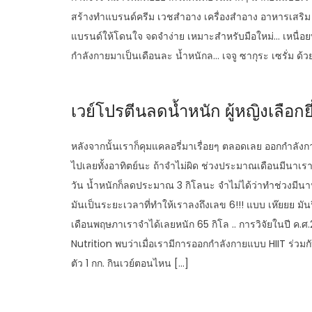
สร้างทำแบรนด์ครีม เวชสำอาง เครื่องสำอาง อาหารเสริม การต
แบรนด์ให้โดนใจ จดจำง่าย เหมาะสำหรับมือใหม่… เหนื่อยทั
กำลังกายมาเป็นเดือนละ น้ำหนักล… เจจู ซากุระ เซรั่ม ด
เวย์โปรตีนลดนํ้าหนัก ผู้หญิงเลือกย
หลังจากนั้นเราก็คุมแคลอรี่มาเรื่อยๆ ตลอดเลย ออกกำลังกาย
ไปเลยทั้งอาทิตย์นะ ถ้าจำไม่ผิด ช่วงประมาณเดือนมีนาเราห
วัน น้ำหนักก็ลดประมาณ 3 กิโลนะ จำไม่ได้ว่าทำช่วงมีนา
มันเป็นระยะเวลาที่ทำให้เราลงถึงเลข 6!!! แบบ เห๊ยยย มัน
เดือนพฤษภาเราจำได้เลยหนัก 65 กิโล .. การวิจัยในปี ค.
Nutrition พบว่าเมื่อเรามีการออกกำลังกายแบบ HIIT ร่วม
ตัว 1 กก. กินเวย์ตอนไหน […]