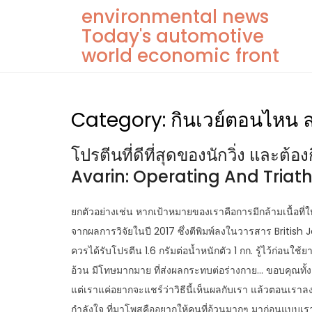
Skip
environmental news
to
Today's automotive
content
world economic front
Category:
กินเวย์ตอนไหน ล
โปรตีนที่ดีที่สุดของนักวิ่ง และต
Avarin: Operating And Triat
ยกตัวอย่างเช่น หากเป้าหมายของเราคือการมีกล้ามเนื้อที่ใหญ
จากผลการวิจัยในปี 2017 ซึ่งตีพิมพ์ลงในวารสาร Britis
ควรได้รับโปรตีน 1.6 กรัมต่อน้ำหนักตัว 1 กก. รู้ไว้ก่อ
อ้วน มีโทษมากมาย ที่ส่งผลกระทบต่อร่างกาย… ขอบคุณทั้งคอ
แต่เราแค่อยากจะแชร์ว่าวิธีนี้เห็นผลกับเรา แล้วตอนเร
กำลังใจ ที่มาโพสคืออยากให้คนที่อ้วนมากๆ มาก่อนแบบเร