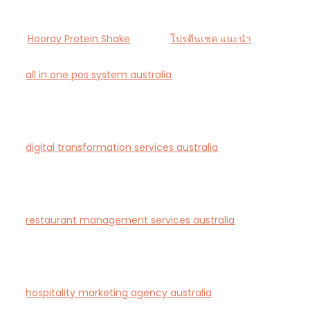
Hooray Protein Shake
โปรตีนเชค แนะนำ
all in one pos system australia
— Smart all-in-one
POS and payments platform designed for Australian
cafés and retail stores.
digital transformation services australia
— End-to-
end AI-driven digital transformation consultancy for
Australian businesses.
restaurant management services australia
—
Complete restaurant management and consulting
solutions for hospitality operators across Australia.
hospitality marketing agency australia
— Creative