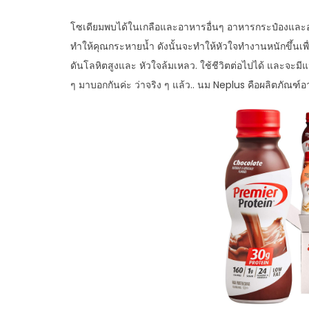
โซเดียมพบได้ในเกลือและอาหารอื่นๆ อาหารกระป๋องและ
ทำให้คุณกระหายน้ำ ดังนั้นจะทำให้หัวใจทำงานหนักขึ้นเพื
ดันโลหิตสูงและ หัวใจล้มเหลว. ใช้ชีวิตต่อไปได้ และจะมีแน
ๆ มาบอกกันค่ะ ว่าจริง ๆ แล้ว.. นม Neplus คือผลิตภัณฑ์