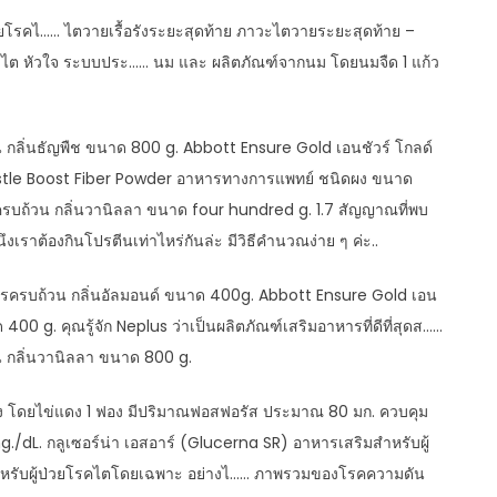
ยโรคไ…… ไตวายเรื้อรังระยะสุดท้าย ภาวะไตวายระยะสุดท้าย –
ต หัวใจ ระบบประ…… นม และ ผลิตภัณฑ์จากนม โดยนมจืด 1 แก้ว
 กลิ่นธัญพืช ขนาด 800 g. Abbott Ensure Gold เอนชัวร์ โกลด์
estle Boost Fiber Powder อาหารทางการแพทย์ ชนิดผง ขนาด
รบถ้วน กลิ่นวานิลลา ขนาด four hundred g. 1.7 สัญญาณที่พบ
เราต้องกินโปรตีนเท่าไหร่กันล่ะ มีวิธีคำนวณง่าย ๆ ค่ะ..
รครบถ้วน กลิ่นอัลมอนด์ ขนาด 400g. Abbott Ensure Gold เอน
00 g. คุณรู้จัก Neplus ว่าเป็นผลิตภัณฑ์เสริมอาหารที่ดีที่สุดส……
 กลิ่นวานิลลา ขนาด 800 g.
ง โดยไข่แดง 1 ฟอง มีปริมาณฟอสฟอรัส ประมาณ 80 มก. ควบคุม
./dL. กลูเซอร์น่า เอสอาร์ (Glucerna SR) อาหารเสริมสำหรับผู้
ำหรับผู้ป่วยโรคไตโดยเฉพาะ อย่างไ…… ภาพรวมของโรคความดัน