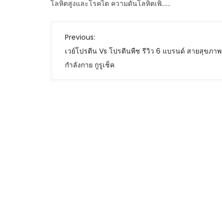
โลหิตสูงและโรคไต ความดันโลหิตเพิ่……
P
Previous:
o
เวย์โปรตีน Vs โปรตีนพืช รีวิว 6 แบรนด์ สายสุขภา
s
กำลังกาย กูรูเช็ค
t
n
a
v
i
g
a
t
i
o
n