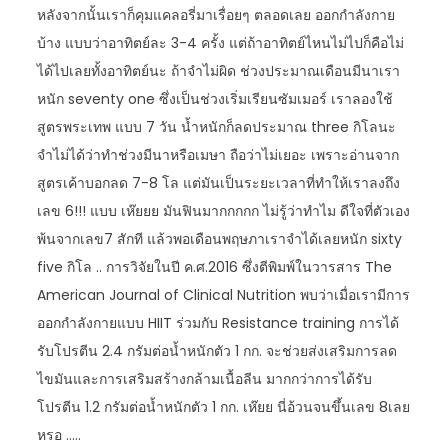
หลังจากนั้นเราก็คุมแคลอรี่มาเรื่อยๆ ตลอดเลย ออกกำลังกาย
บ้าง แบบว่าอาทิตย์ละ 3-4 ครั้ง แต่ถ้าอาทิตย์ไหนไม่ไปก็คือไม่
ได้ไปเลยทั้งอาทิตย์นะ ถ้าจำไม่ผิด ช่วงประมาณเดือนมีนาเรา
หนัก seventy one ซึ่งเป็นช่วงเริ่มเรียนซัมเมอร์ เราลองใช้
สูตรพระเทพ แบบ 7 วัน น้ำหนักก็ลดประมาณ three กิโลนะ
จำไม่ได้ว่าทำช่วงมีนาหรือเมษา ถือว่าไม่เยอะ เพราะอ่านจาก
สูตรเค้าบอกลด 7-8 โล แต่มันเป็นระยะเวลาที่ทำให้เราลงถึง
เลข 6!!! แบบ เห๊ยยย มันฟินมากกกกก ไม่รู้ว่าทำไม ดีใจที่ตัวเอง
พ้นจากเลข7 สักที แล้วพอเดือนพฤษภาเราจำได้เลยหนัก sixty
five กิโล .. การวิจัยในปี ค.ศ.2016 ซึ่งตีพิมพ์ในวารสาร The
American Journal of Clinical Nutrition พบว่าเมื่อเรามีการ
ออกกำลังกายแบบ HIIT ร่วมกับ Resistance training การได้
รับโปรตีน 2.4 กรัมต่อน้ำหนักตัว 1 กก. จะช่วยส่งเสริมการลด
ไขมันและการเสริมสร้างกล้ามเนื้อลีน มากกว่าการได้รับ
โปรตีน 1.2 กรัมต่อน้ำหนักตัว 1 กก. เห๊ยย นี่อ้วนจนขึ้นเลข 8เลย
หรอ …..