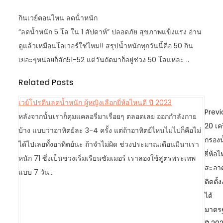
กินเวย์ตอนไหน ลดน้ําหนัก
“ลดน้ำหนัก 5 โล ใน 1 สัปดาห์” ปลอดภัย สุขภาพแข็งแรง อ่าน
ดูแล้วเหมือนโอเวอร์ใช่ไหม!! สรุปน้ำหนักทุกวันนี้คือ 50 กิน
เยอะๆหน่อยก็สัก51-52 แต่วันถัดมาก็อยู่ช่วง 50 โลแหละ ..
Related Posts
เวย์โปรตีนลดนํ้าหนัก ผู้หญิงเลือกยี่ห้อไหนดี ปี 2023
P
Previ
หลังจากนั้นเราก็คุมแคลอรี่มาเรื่อยๆ ตลอดเลย ออกกำลังกาย
o
20 เคร
บ้าง แบบว่าอาทิตย์ละ 3-4 ครั้ง แต่ถ้าอาทิตย์ไหนไม่ไปก็คือไม่
s
กรองน
ได้ไปเลยทั้งอาทิตย์นะ ถ้าจำไม่ผิด ช่วงประมาณเดือนมีนาเรา
t
ยี่ห้อ
หนัก 71 ซึ่งเป็นช่วงเริ่มเรียนซัมเมอร์ เราลองใช้สูตรพระเทพ
n
สะอา
แบบ 7 วัน…
a
ติดตั้ง
v
ได้
i
มาตร
g