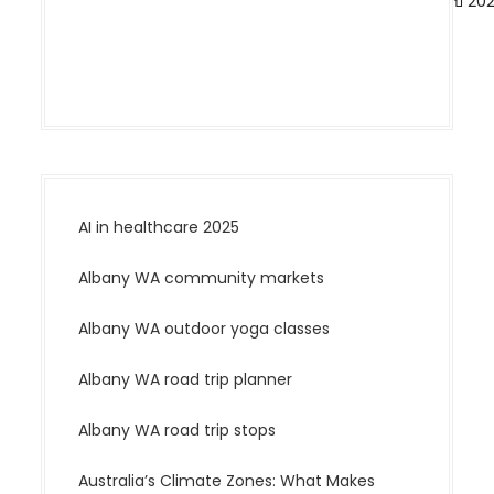
ปี 20
a
t
i
o
n
AI in healthcare 2025
Albany WA community markets
Albany WA outdoor yoga classes
Albany WA road trip planner
Albany WA road trip stops
Australia’s Climate Zones: What Makes