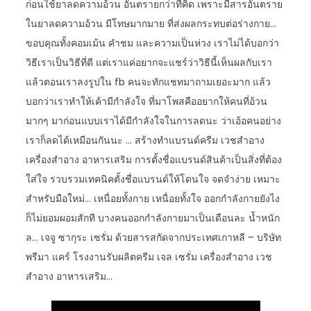
ก่อนใช้ยาลดความอ้วน อันตรายกว่าที่คิด เพราะมีสารอันตราย
ในยาลดความอ้วน มีโทษมากมาย ที่ส่งผลกระทบต่อร่างกาย…
ขอบคุณทั้งคอมเม้น คำชม และความเป็นห่วง เราไม่ได้บอกว่า
วิธีเราเป็นวิธีที่ดี แต่เราแค่อยากจะแชร์ว่าวิธีนี้เห็นผลกับเรา
แล้วตอนเราลงรูปใน fb คนจะทักแชทมาถามเยอะมาก แล้ว
บอกว่าเราทำให้เค้ามีกำลังใจ ที่มาโพสคืออยากให้คนที่อ้วน
มากๆ มาก่อนแบบเราได้มีกำลังใจในการลดนะ ว่าเอ้อคนอย่าง
เราก็ลดได้เหมือนกันนะ … สร้างทำแบรนด์ครีม เวชสำอาง
เครื่องสำอาง อาหารเสริม การตั้งชื่อแบรนด์สินค้าเป็นสิ่งที่ต้อง
ใส่ใจ รวบรวมเทคนิคตั้งชื่อแบรนด์ให้โดนใจ จดจำง่าย เหมาะ
สำหรับมือใหม่… เหนื่อยทั้งกาย เหนื่อยทั้งใจ ออกกำลังกายยังไง
ก็ไม่ยอมผอมสักที บางคนออกกำลังกายมาเป็นเดือนละ น้ำหนัก
ล… เจจู ซากุระ เซรั่ม ด้วยสารสกัดจากประเทศเกาหลี – บริษัท
พรีมา แคร์ โรงงานรับผลิตครีม เจล เซรั่ม เครื่องสำอาง เวช
สำอาง อาหารเสริม…