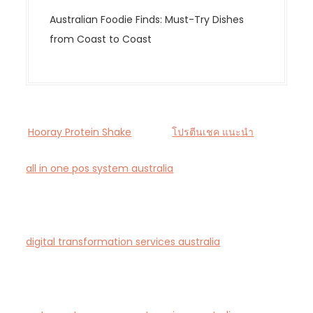
Australian Foodie Finds: Must-Try Dishes
from Coast to Coast
Hooray Protein Shake
โปรตีนเชค แนะนำ
all in one pos system australia
— Smart all-in-one
POS and payments platform designed for Australian
cafés and retail stores.
digital transformation services australia
— End-to-
end AI-driven digital transformation consultancy for
Australian businesses.