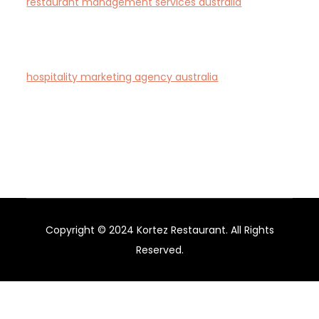
restaurant management services australia
—
Complete restaurant management and consulting
solutions for hospitality operators across Australia.
hospitality marketing agency australia
— Creative
agency specialising in branding and marketing for
hotels, restaurants, and bars in Australia.
Copyright © 2024 Kortez Restaurant. All Rights
Reserved.