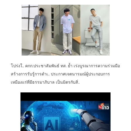
โปร่งใ.. คกก.ประชาสัมพันธ์ ทส. ย้ำ เร่งบูรณาการความร่วมมือ
สร้างการรับรู้การดำเ.. ประกาศเจตนารมณ์ผู้ประกอบการ
เหมืองแร่ที่มีธรรมาภิบาล เป็นมิตรกับสิ่..