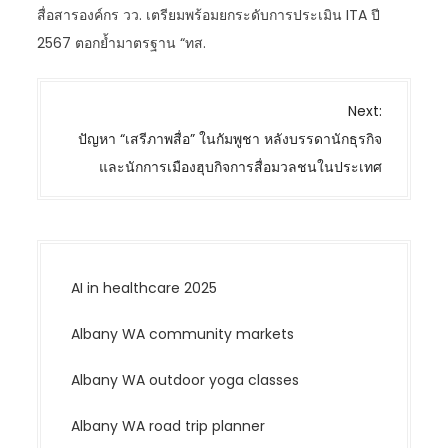
สื่อสารองค์กร วว. เตรียมพร้อมยกระดับการประเมิน ITA ปี
2567 ตอกย้ำมาตรฐาน “ทส.
P
Next:
o
ปัญหา “เสรีภาพสื่อ” ในกัมพูชา หลังบรรดานักธุรกิจ
s
และนักการเมืองฮุบกิจการสื่อมวลชนในประเทศ
t
n
a
v
AI in healthcare 2025
i
g
Albany WA community markets
a
t
Albany WA outdoor yoga classes
i
Albany WA road trip planner
o