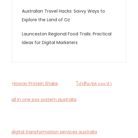
Australian Travel Hacks: Savvy Ways to
Explore the Land of Oz
Launceston Regional Food Trails: Practical
Ideas for Digital Marketers
Hooray Protein Shake
โปรตีนเชค แนะนำ
all in one pos system australia
— Smart all-in-one
POS and payments platform designed for Australian
cafés and retail stores.
digital transformation services australia
— End-to-