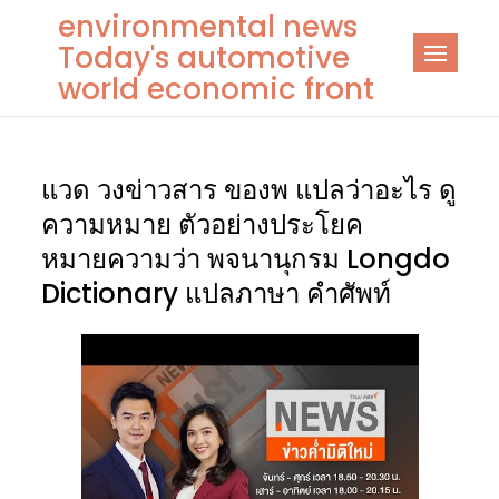
Skip
environmental news
to
Today's automotive
content
world economic front
แวด วงข่าวสาร ของพ แปลว่าอะไร ดู
ความหมาย ตัวอย่างประโยค
หมายความว่า พจนานุกรม Longdo
Dictionary แปลภาษา คำศัพท์