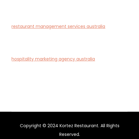
end AI-driven digital transformation consultancy for
Australian businesses.
restaurant management services australia
—
Complete restaurant management and consulting
solutions for hospitality operators across Australia.
hospitality marketing agency australia
— Creative
agency specialising in branding and marketing for
hotels, restaurants, and bars in Australia.
Copyright © 2024 Kortez Restaurant. All Rights
Reserved.