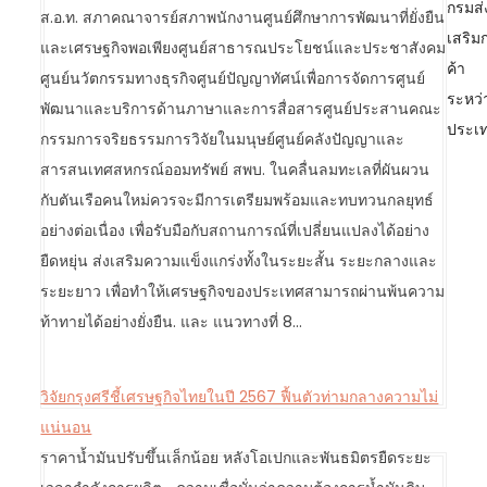
o
กรมส่
ส.อ.ท. สภาคณาจารย์สภาพนักงานศูนย์ศึกษาการพัฒนาที่ยั่งยืน
s
เสริม
และเศรษฐกิจพอเพียงศูนย์สาธารณประโยชน์และประชาสังคม
t
ค้า
ศูนย์นวัตกรรมทางธุรกิจศูนย์ปัญญาทัศน์เพื่อการจัดการศูนย์
n
ระหว่
พัฒนาและบริการด้านภาษาและการสื่อสารศูนย์ประสานคณะ
a
ประเ
กรรมการจริยธรรมการวิจัยในมนุษย์ศูนย์คลังปัญญาและ
v
สารสนเทศสหกรณ์ออมทรัพย์ สพบ. ในคลื่นลมทะเลที่ผันผวน
i
กับตันเรือคนใหม่ควรจะมีการเตรียมพร้อมและทบทวนกลยุทธ์
g
อย่างต่อเนื่อง เพื่อรับมือกับสถานการณ์ที่เปลี่ยนแปลงได้อย่าง
a
ยืดหยุ่น ส่งเสริมความแข็งแกร่งทั้งในระยะสั้น ระยะกลางและ
t
ระยะยาว เพื่อทำให้เศรษฐกิจของประเทศสามารถผ่านพ้นความ
i
ท้าทายได้อย่างยั่งยืน. และ แนวทางที่ 8…
o
n
วิจัยกรุงศรีชี้เศรษฐกิจไทยในปี 2567 ฟื้นตัวท่ามกลางความไม่
แน่นอน
ราคาน้ำมันปรับขึ้นเล็กน้อย หลังโอเปกและพันธมิตรยืดระยะ