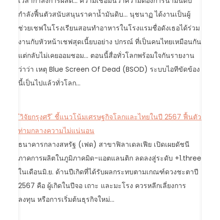
เวลากำลังการผลิต... ความเชื่อมั่นว่าความต้องการน้ำมันดิบ
กำลังฟื้นตัวสนับสนุนราคาน้ำมันดิบ... นุชนาฏ ได้งานเป็นผู้
ช่วยเชฟในโรงเรียนสอนทําอาหารในโรงแรมชื่อดังเธอได้ร่วม
งานกับหัวหน้าเชฟสุดเนี้ยบอย่าง ปกรณ์ ที่เป็นคนไทยเหมือนกัน
แต่กลับไม่เคยออมชอม... ตอนนี้สื่อทั่วโลกพร้อมใจกันรายงาน
ว่าว่า เหตุ Blue Screen Of Dead (BSOD) ระบบไอทีขัดข้อง
นี้เป็นไปแล้วทั่วโลก…
'วิจัยกรุงศรี' ชี้แนวโน้มเศรษฐกิจโลกและไทยในปี 2567 ฟื้นตัว
ท่ามกลางความไม่แน่นอน
ธนาคารกลางสหรัฐ (เฟด) สาขาฟิลาเดลเฟีย เปิดเผยดัชนี
ภาคการผลิตในภูมิภาคมิด-แอตแลนติก ลดลงสู่ระดับ +1.three
ในเดือนมิ.ย. ด้านปีเกิดที่ได้รับผลกระทบตามเกณฑ์ดวงชะตาปี
2567 คือ ผู้เกิดในปีจอ เถาะ และมะโรง ควรหลีกเลี่ยงการ
ลงทุน หรือการเริ่มต้นธุรกิจใหม่…