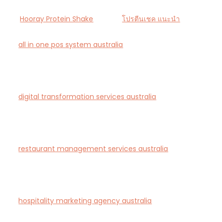
Hooray Protein Shake
โปรตีนเชค แนะนำ
all in one pos system australia
— Smart all-in-one
POS and payments platform designed for Australian
cafés and retail stores.
digital transformation services australia
— End-to-
end AI-driven digital transformation consultancy for
Australian businesses.
restaurant management services australia
—
Complete restaurant management and consulting
solutions for hospitality operators across Australia.
hospitality marketing agency australia
— Creative
agency specialising in branding and marketing for