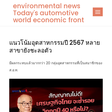
Skip
environmental news
to
Today's automotive
content
world economic front
แนวโน้มอุตสาหกรรมปี 2567 หลาย
สาขายังชะลอตัว
มีผลกระทบแล้วมากกว่า 20 กลุ่มอุตสาหกรรมที่เป็นสมาชิกของ
ส.อ.ท.