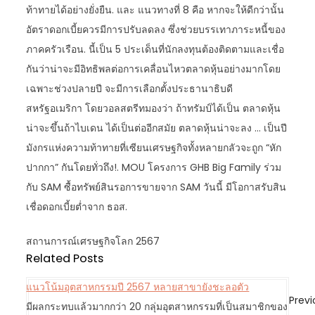
ท้าทายได้อย่างยั่งยืน. และ แนวทางที่ 8 คือ หากจะให้ดีกว่านั้น
อัตราดอกเบี้ยควรมีการปรับลดลง ซึ่งช่วยบรรเทาภาระหนี้ของ
ภาคครัวเรือน. นี้เป็น 5 ประเด็นที่นักลงทุนต้องติดตามและเชื่อ
กันว่าน่าจะมีอิทธิพลต่อการเคลื่อนไหวตลาดหุ้นอย่างมากโดย
เฉพาะช่วงปลายปี จะมีการเลือกตั้งประธานาธิบดี
สหรัฐอเมริกา โดยวอลสตรีทมองว่า ถ้าทรัมป์ได้เป็น ตลาดหุ้น
น่าจะขึ้นถ้าไบเดน ได้เป็นต่ออีกสมัย ตลาดหุ้นน่าจะลง … เป็นปี
มังกรแห่งความท้าทายที่เซียนเศรษฐกิจทั้งหลายกลัวจะถูก “หัก
ปากกา” กันโดยทั่วถึง!. MOU โครงการ GHB Big Family ร่วม
กับ SAM ซื้อทรัพย์สินรอการขายจาก SAM วันนี้ มีโอกาสรับสิน
เชื่อดอกเบี้ยต่ำจาก ธอส.
สถานการณ์เศรษฐกิจโลก 2567
Related Posts
แนวโน้มอุตสาหกรรมปี 2567 หลายสาขายังชะลอตัว
P
Previ
มีผลกระทบแล้วมากกว่า 20 กลุ่มอุตสาหกรรมที่เป็นสมาชิกของ