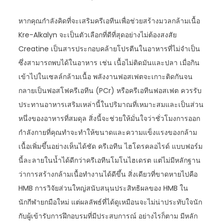
หากคุณกำลังคิดที่จะเสริมครีเอทีนเพื่อช่วยสร้างมวลกล้ามเนื้อ
Kre-Alkalyn จะเป็นตัวเลือกที่ดีที่สุดอย่างไม่ต้องสงสัย
Creatine เป็นสารประกอบคล้ายโปรตีนในอาหารที่ไม่จำเป็น
ซึ่งสามารถพบได้ในอาหาร เช่น เนื้อไม่ติดมันและปลา เมื่อกิน
เข้าไปในเซลล์กล้ามเนื้อ พลังงานฟอสเฟตจะเกาะติดกันจน
กลายเป็นฟอสโฟครีเอทีน (PCr) หรือครีเอทีนฟอสเฟต ควรรับ
ประทานอาหารเสริมเหล่านี้ในปริมาณที่เหมาะสมและเป็นส่วน
หนึ่งของอาหารที่สมดุล สิ่งนี้จะช่วยให้มั่นใจว่าชั่วโมงการออก
กำลังกายที่คุณทำจะทำให้ขนาดและความแข็งแรงของกล้าม
เนื้อเพิ่มขึ้นอย่างเห็นได้ชัด ครีเอทีน ไฮโดรคลอไรด์ แบบฟอร์ม
นี้ละลายในน้ำได้ดีกว่าครีเอทีนโมโนไฮเดรต แต่ไม่มีหลักฐาน
ว่าการสร้างกล้ามเนื้อทำงานได้ดีขึ้น สิ่งเดียวที่ขาดหายไปคือ
HMB การวิจัยส่วนใหญ่สนับสนุนประสิทธิผลของ HMB ใน
นักกีฬายกมือใหม่ แต่ผลลัพธ์ที่ได้ดูเหมือนจะไม่น่าประทับใจนัก
กับผู้เข้ารับการฝึกอบรมที่มีประสบการณ์ อย่างไรก็ตาม มีหลัก