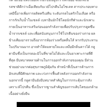
กล้ามเนื้อ และเนื่องจากมีไขมันสูงกว่าเล็กน้อย จึงมักจะมี
รสชาติดีกว่าเมื่อเทียบกับเวย์โปรตีนไอโซเลท สารประกอบทาง
เคมีนี้อาจเพิ่มการผลิตครีเอทีน ระดับกรดไนตริกในเลือด หรือ
การกักเก็บน้ำในเซลล์ เบทาอีนมักใช้โดยนักกีฬาและนักเพาะ
กายเป็นอาหารเสริมก่อนออกกำลังกายเพื่อปรับปรุงการดูดซึม
น้ำจากเซลล์ และเพื่อสนับสนุนการใช้โปรตีนของร่างกาย ผล
ข้างเคียงอาจรวมถึงอาการท้องร่วงหรือคลื่นไส้ หากรับประทาน
ในปริมาณมาก อาจทำให้ลมหายใจและเหงื่อมีกลิ่นคาวได้ กลู
ตามีนซึ่งเป็นกรดอะมิโนที่ขาดไม่ได้และเป็นยาเพาะกายที่ดี
ที่สุด มีบทบาทหลายด้านในการออกกำลังกายของคุณ มีส่วน
ช่วยอย่างมากต่อสุขภาพภูมิคุ้มกัน ทำหน้าที่เป็นสารต้านการ
อักเสบที่มีศักยภาพ และเร่งการฟื้นตัวหลังการออกกำลังกาย
นอกจากนี้ กลูตามีนยังมีบทบาทสำคัญในการกระตุ้นการสัง
เคราะห์โปรตีน ซึ่งเป็นรากฐานสำคัญของการเติบโตของกล้าม
เนื้ออย่างยั่งยืน