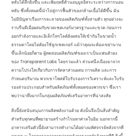
หลับได้ลึกยิ่งขึ้น และเพิ่มฤทธิ์ต้านอนุมูลอิสระระหว่างการนอน
หลับ ซึ่งทั้งหมดนี้นำไปสู่การฟื้นตัวของกล้ามเนื้อได้ดีขึ้น ฉัน
ไม่มีปัญหาเรื่องการละลายของผลิตภัณฑ์ทั้งสามตัว ทุกอย่างจะ
ราบรื่นดีเมื่อผสมกับขวดเชคเกอร์มาตรฐานและขวด ก่อนการ
ออกกำลังกายและอิเล็กโทรไลต์ยังผสมให้เข้ากันในขวดน้ำ
ธรรมดาโดยไม่ต้องใช้ลูกเชคเกอร์ แม้ว่าคุณจะต้องเขย่านาน
ขึ้นเล็กน้อยก็ตาม ผู้ทดสอบผลิตภัณฑ์ของเราเป็นแฟนตัวยง
ของ Transparent Labs โดยรวมแล้ว ส่วนหนึ่งเนื่องมาจาก
ความโปร่งใสเกี่ยวกับการจัดหาส่วนผสม การผลิต และการ
กำหนดปริมาณ พวกเขาโพสต์ใบรับรองการวิเคราะห์และใบรับ
รองส่วนประกอบสำหรับผลิตภัณฑ์ทั้งหมดของพวกเขา ซึ่งเรา
พบว่าน่าทึ่งมากในกลุ่มผลิตภัณฑ์เสริมอาหารที่น่าสงสัย
สิ่งนี้ยังสนับสนุนการผลิตพลังงานด้วย ดังนั้นจึงเป็นสิ่งสำคัญ
สำหรับทุกคนที่พยายามสร้างกำไรมหาศาลในยิม นอกจากนี้
อาหารเสริมตัวนี้ยังสามารถทำงานได้อย่างมหัศจรรย์หลังจากที่