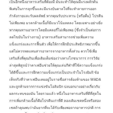
เป็นอีกหนึ่งอาหารเสริมที่ต้องมี มันจะทำให้คุณมีแรงผลักดัน
พิเศษในการลุกขึ้นและมีแรงบันดาลใจที่จะทำลายการออก
กำลังกายและรับผลลัพธ์ หากคุณรับประทาน (หรือดื่ม) โปรตีน
ไม่เพียงพอ มวลกล้ามเนื้อก็มีแนวโน้มลดลง โดยเฉพาะอย่างยิ่ง
หากคุณทานอาหารโดยมีแคลอรี่ไม่เพียงพอ (ซึ่งจำเป็นต่อการ
ลดไขมันในร่างกาย) อาหารเสริมสามารถช่วยเพิ่มความ
แข็งแกร่งและการฟื้นตัว เพื่อให้การฝึกมีประสิทธิภาพมากขึ้น
แต่ไม่ควรทดแทนสารอาหารจากอาหารทั้งส่วน ควรใช้เพื่อ
เสริมสิ่งที่คุณกินเพื่อเติมเต็มช่องว่างทางโภชนาการ การวิจัย
ล่าสุดพิสูจน์ว่าคาเฟอีนช่วยให้คุณเล่นกีฬาที่ใช้ความแข็งแกร่ง
ได้ดีขึ้นและการฝึกความแข็งแกร่งเป็นประจำในโรงยิม11 ข้อ
เท็จจริงที่ว่าคาเฟอีนเคยอยู่ในรายชื่อสารต้องห้ามของ WADA
และถูกห้ามจากการแข่งขันโอลิมปิก บ่งบอกบางอย่างเกี่ยวกับ
ผลกระทบของมัน โดยรวมแล้ว หนึ่งในอาหารเสริมที่ดีที่สุดใน
การเพิ่มกล้ามเนื้อก็คือโปรตีนเก่าที่ดี ลองเติมเชคหนึ่งหรือสอง
เชคถ้าคุณพบว่ามันยากที่จะได้รับเพียงพอจากอาหารปกติ การ