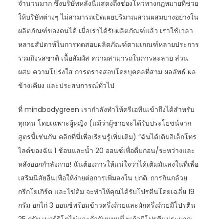
จำนวนมาก ซึ่งบริษัทหลังนี้แสดงถึงช่องโหว่ทางกฎหมายที่ช่วย
ให้บริษัทต่างๆ ไม่สามารถเปิดเผยปริมาณส่วนผสมบางอย่างใน
ผลิตภัณฑ์ของตนได้ เมื่อเราได้รับผลิตภัณฑ์แล้ว เราใช้เวลา
หลายสัปดาห์ในการทดสอบผลิตภัณฑ์ตามเกณฑ์หลายประการ
รวมถึงรสชาติ เนื้อสัมผัส ความสามารถในการละลาย ส่วน
ผสม ความโปร่งใส การตรวจสอบโดยบุคคลที่สาม ผลลัพธ์ ผล
ข้างเคียง และประสบการณ์ทั่วไป
ที่ mindbodygreen เรากำลังทำให้ครีเอทีนเข้าถึงได้สำหรับ
ทุกคน โดยเฉพาะผู้หญิง (แม้ว่าผู้ชายจะได้รับประโยชน์จาก
สูตรนี้เช่นกัน คลิกที่นี่เพื่อเรียนรู้เพิ่มเติม) “ฉันได้เติมอิเล็กโทร
ไลต์ของฉัน 1 ช้อนและน้ำ 20 ออนซ์เพื่อดื่มก่อน/ระหว่างและ
หลังออกกำลังกาย! ฉันต้องการให้แน่ใจว่าได้เติมมันลงในที่เพื่อ
เสริมนิสัยอื่นเพื่อให้ง่ายต่อการเพิ่มลงใน ปกติ. การกินกล้วย
กรีกโยเกิร์ต และไข่ต้ม จะทำให้คุณได้รับโปรตีนโดยเฉลี่ย 19
กรัม อกไก่ 3 ออนซ์พร้อมข้าวครึ่งถ้วยและผักครึ่งถ้วยมีโปรตีน