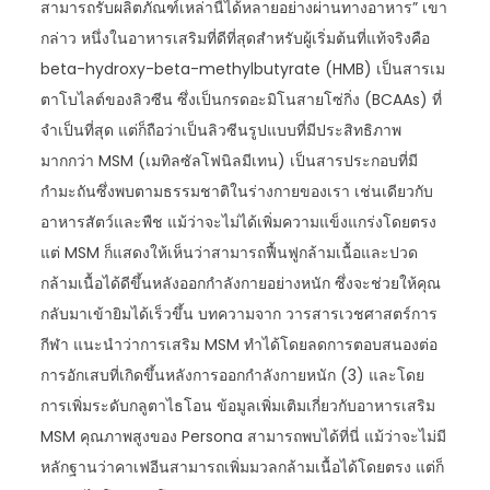
สามารถรับผลิตภัณฑ์เหล่านี้ได้หลายอย่างผ่านทางอาหาร” เขา
กล่าว หนึ่งในอาหารเสริมที่ดีที่สุดสำหรับผู้เริ่มต้นที่แท้จริงคือ
beta-hydroxy-beta-methylbutyrate (HMB) เป็นสารเม
ตาโบไลต์ของลิวซีน ซึ่งเป็นกรดอะมิโนสายโซ่กิ่ง (BCAAs) ที่
จำเป็นที่สุด แต่ก็ถือว่าเป็นลิวซีนรูปแบบที่มีประสิทธิภาพ
มากกว่า MSM (เมทิลซัลโฟนิลมีเทน) เป็นสารประกอบที่มี
กำมะถันซึ่งพบตามธรรมชาติในร่างกายของเรา เช่นเดียวกับ
อาหารสัตว์และพืช แม้ว่าจะไม่ได้เพิ่มความแข็งแกร่งโดยตรง
แต่ MSM ก็แสดงให้เห็นว่าสามารถฟื้นฟูกล้ามเนื้อและปวด
กล้ามเนื้อได้ดีขึ้นหลังออกกำลังกายอย่างหนัก ซึ่งจะช่วยให้คุณ
กลับมาเข้ายิมได้เร็วขึ้น บทความจาก วารสารเวชศาสตร์การ
กีฬา แนะนำว่าการเสริม MSM ทำได้โดยลดการตอบสนองต่อ
การอักเสบที่เกิดขึ้นหลังการออกกำลังกายหนัก (3) และโดย
การเพิ่มระดับกลูตาไธโอน ข้อมูลเพิ่มเติมเกี่ยวกับอาหารเสริม
MSM คุณภาพสูงของ Persona สามารถพบได้ที่นี่ แม้ว่าจะไม่มี
หลักฐานว่าคาเฟอีนสามารถเพิ่มมวลกล้ามเนื้อได้โดยตรง แต่ก็