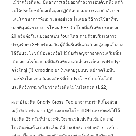
แม้ว่าครีเอทีนจะเป็นอาหารเสริมออกกำลังกายอันดับหนึ่ง แต่ก็
จะให้ประโยชน์ก็ต่อเมื่อคุณปฏิบัติตามแผนการออกกำลังกาย
และโภชนาการที่เหมาะสมอย่างสม่ำเสมอ วิธีการใช้ยาที่พบ
บ่อยที่สุดคือระยะการโหลด 5-7 วัน โดยมีครีเอทีนประมาณ
20 กรัมต่อวัน แบ่งออกเป็น four โดส ตามด้วยปริมาณการ
บำรุงรักษา 3-5 กรัมต่อวัน ผู้ที่มีครีเอทีนสะสมอยู่สูงอยู่แล้วอาจ
ได้รับประโยชน์น้อยลงหรือไม่มีนัยสำคัญจากอาหารเสริมเพิ่ม
เติม อย่างไรก็ตาม ผู้ที่มีครีเอทีนสะสมต่ำอาจเห็นการปรับปรุง
ครั้งใหญ่ (1) Creatine มาในหลายรูปแบบ แม้ว่าครีเอทีน
เวอร์ชันใหม่จะแสดงผลลัพธ์ที่เป็นประโยชน์ แต่ก็ไม่ได้มี
ประสิทธิภาพมากไปกว่าครีเอทีนโมโนไฮเดรต (1, 22)
ผงเวย์โปรตีน Gnarly Grass-Fed มาจากนมวัวที่เลี้ยงด้วย
หญ้าที่ปราศจากยาปฏิชีวนะและไม่ใช่ rBGH และสองสกู๊ปให้
โปรตีน 25 กรัมที่น่าประทับใจจากเวย์โปรตีนเข้มข้น เวย์
โปรตีนเข้มข้นเป็นตัวเลือกที่มีประสิทธิภาพสำหรับการสร้าง