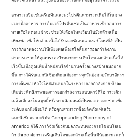
คอนเทนเนอร์ และรูปแบบของครีเอทีนที่มีอยู่ในอาหารเสริม
อาหารเสริมเช่นครีเอทีนและผงโปรตีนสามารถเติมได้ในช่วง
เวลามื้ออาหาร การดื่มเวย์โปรตีนเชคเป็นอาหารเช้าก่อนการ
พายเรือในตอนเช้าจะช่วยให้เลือดไหลเวียนไปยังกล้ามเนื้อ
เพียงพอ เพื่อให้กล้ามเนื้อได้รับออกซิเจนและฮอร์โมนที่จำเป็น
การรักษาพลังงานให้เพียงพอเพื่อเสร็จสิ้นการออกกำลังกาย
สามารถช่วยให้คุณบรรลุเป้าหมายการเติบโตของกล้ามเนื้อได้
เร็วขึ้นเมื่อคุณเพิ่มน้ำหนักหรือจำนวนครั้งอย่างสม่ำเสมอมาก
ขึ้น การได้รับแมกนีเซียมที่คุณต้องการทุกวันยังช่วยรักษาอัตรา
การเต้นของหัวใจให้สม่ำเสมอในระหว่างออกกำลังกาย ซึ่งจะ
เพิ่มประสิทธิภาพของการออกกำลังกายแบบคาร์ดิโอ การเติม
เมล็ดเจียลงในสมูทตี้หรือทานอัลมอนด์เป็นของว่างจะช่วยเพิ่ม
ระดับแมกนีเซียมได้ หรือคุณสามารถซื้อผลิตภัณฑ์เสริม
แมกนีเซียมจากบริษัท Compounding Pharmacy of
America ก็ได้ การวิจัยเกี่ยวกับผลกระทบของกรดไขมันโอเม
ก้า three ต่อการเจริญเติบโตของกล้ามเนื้อนั้นมีน้อยมาก แต่ก็