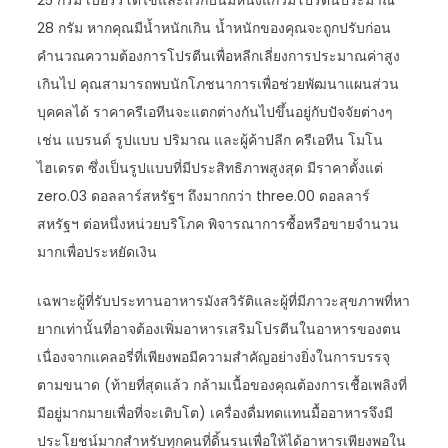
25 กรัม เบอร์ริโตไข่และถั่วกับนมหนึ่งแก้วมีโปรตีนประมาณ
28 กรัม หากคุณมีน้ำหนักเกิน น้ำหนักของคุณจะถูกปรับก่อน
คำนวณความต้องการโปรตีนเพื่อหลีกเลี่ยงการประมาณค่าสูง
เกินไป คุณสามารถพบนักโภชนาการเพื่อช่วยพัฒนาแผนส่วน
บุคคลได้ ราคาครีเอทีนจะแตกต่างกันไปขึ้นอยู่กับปัจจัยต่างๆ
เช่น แบรนด์ รูปแบบ ปริมาณ และผู้ค้าปลีก ครีเอทีน โมโน
ไฮเดรต ซึ่งเป็นรูปแบบที่มีประสิทธิภาพสูงสุด มีราคาตั้งแต่
zero.03 ดอลลาร์สหรัฐฯ ถึงมากกว่า three.00 ดอลลาร์
สหรัฐฯ ต่อหนึ่งหน่วยบริโภค พิจารณาการซื้อหรือขายจำนวน
มากเพื่อประหยัดเงิน
เฉพาะผู้ที่รับประทานอาหารมังสวิรัติและผู้ที่มีภาวะสุขภาพที่หา
ยากเท่านั้นที่อาจต้องเพิ่มอาหารเสริมโปรตีนในอาหารของตน
เนื่องจากแคลอรี่ที่เพียงพอมีความสำคัญอย่างยิ่งในการบรรจุ
ตามขนาด (ท้ายที่สุดแล้ว กล้ามเนื้อของคุณต้องการเชื้อเพลิงที่
มีอยู่มากมายเพื่อที่จะเติบโต) เครื่องดื่มทดแทนมื้ออาหารจึงมี
ประโยชน์มากสำหรับทุกคนที่ดิ้นรนเพื่อให้ได้อาหารเพียงพอใน