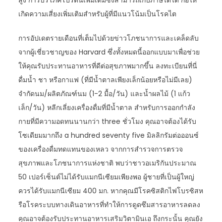
สูง การบริโภคโปรตีนเพิ่มเติมซึ่งสามารถเก็บภาษีไตได้ ก่อให้
เกิดความเสี่ยงเพิ่มเติมสำหรับผู้ที่มีแนวโน้มเป็นโรคไต
การอัปเดตรายเดือนที่เต็มไปด้วยข่าวโภชนาการและเคล็ดลับ
จากผู้เชี่ยวชาญของ Harvard ซึ่งทั้งหมดนี้ออกแบบมาเพื่อช่วย
ให้คุณรับประทานอาหารที่ดีต่อสุขภาพมากขึ้น ลงทะเบียนที่นี่
ดื่มน้ำ ชา หรือกาแฟ (ที่มีน้ำตาลเพียงเล็กน้อยหรือไม่มีเลย)
จำกัดนม/ผลิตภัณฑ์นม (1-2 มื้อ/วัน) และน้ำผลไม้ (1 แก้ว
เล็ก/วัน) หลีกเลี่ยงเครื่องดื่มที่มีน้ำตาล สำหรับการออกกำลัง
กายที่มีความอดทนนานกว่า three ชั่วโมง คุณอาจต้องได้รับ
โซเดียมมากถึง a hundred seventy five มิลลิกรัมต่อออนซ์
ของเครื่องดื่มทดแทนของเหลว จากการสำรวจการตรวจ
สุขภาพและโภชนาการแห่งชาติ พบว่าชาวอเมริกันประมาณ
50 เปอร์เซ็นต์ไม่ได้รับแมกนีเซียมเพียงพอ ผู้ชายที่เป็นผู้ใหญ่
ควรได้รับแมกนีเซียม 400 มก. หากคุณมีโรคซิสติกไฟโบรซิสห
รือโรคระบบทางเดินอาหารที่ทำให้การดูดซึมสารอาหารลดลง
คุณอาจต้องรับประทานอาหารเสริมวิตามินเอ ถึงกระนั้น คุณยัง