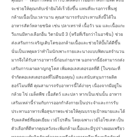
คุณยก — โดยการลดอาการปวดหลังการออกกำลังกายที่ดี สิ่งนี้
จะช่วยให้คุณกลับเข้ายิมได้เร็วยิ่งขึ้น แทนที่จะรอการฟื้นฟู
กล้ามเนื้อเป็นเวลานาน คุณสามารถรับประทานสิ่งนี้ได้ใน
อาหารสัตว์หลายชนิด เช่น ปลาเทราท์ เนื้อวัว นม และเนื้อแกะ
วีแกนมีทางเลือกอื่น วิตามินบี 3 (หรือที่เรียกว่าไนอาซิน) ช่วย
ส่งเสริมการเจริญเติบโตของกล้ามเนื้อและช่วยให้ปั๊มได้ดีขึ้น
นั่นเป็นเหตุผลว่าทำไมนักเพาะกายและนางแบบฟิตเนสจำนวน
มากจึงได้รับสารอาหารนี้ก่อนถ่ายภาพ นอกจากนี้ยังสามารถส่ง
เสริมการเผาผลาญกลูโคส เพิ่มคอเลสเตอรอลที่ดี (ในขณะที่
จำกัดคอเลสเตอรอลที่ไม่ดีของคุณ) และสนับสนุนการผลิต
ฮอร์โมนที่ดี คุณสามารถรับอาหารนี้ได้ง่ายๆ เนื่องจากมีอยู่ใน
กล้วย ไข่ เมล็ดพืช เนื้อสัตว์ และปลา หากเป็นเช่นนั้น อาหาร
เสริมเหล่านี้ร่วมกับการออกกำลังกายเป็นประจำและการรับ
ประทานอาหารเพื่อสุขภาพจะช่วยให้คุณบรรลุเป้าหมายและได้
รับผลลัพธ์ที่ยอดเยี่ยม เวย์โปรตีน โดยเฉพาะเวย์ไอโซเลท เป็น
ตัวเลือกที่ดีหากคุณหวังจะเพิ่มกล้ามเนื้อและมีรูปร่างผอมเพรียว