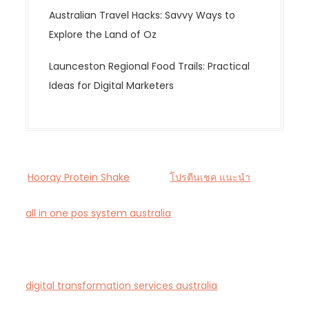
Australian Travel Hacks: Savvy Ways to
Explore the Land of Oz
Launceston Regional Food Trails: Practical
Ideas for Digital Marketers
Hooray Protein Shake
โปรตีนเชค แนะนำ
all in one pos system australia
— Smart all-in-one
POS and payments platform designed for Australian
cafés and retail stores.
digital transformation services australia
— End-to-
end AI-driven digital transformation consultancy for