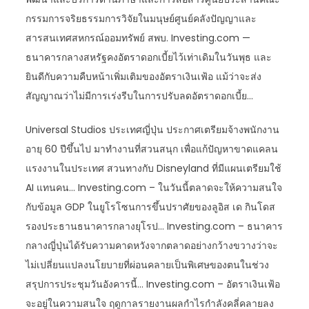
กรรมการจริยธรรมการวิจัยในมนุษย์ศูนย์คลังปัญญาและ
สารสนเทศสหกรณ์ออมทรัพย์ สพบ. Investing.com —
ธนาคารกลางสหรัฐคงอัตราดอกเบี้ยไว้เท่าเดิมในวันพุธ และ
ยินดีกับความคืบหน้าเพิ่มเติมของอัตราเงินเฟ้อ แม้ว่าจะส่ง
สัญญาณว่าไม่มีการเร่งรีบในการปรับลดอัตราดอกเบี้ย…
Universal Studios ประเทศญี่ปุ่น ประกาศเตรียมจ้างพนักงาน
อายุ 60 ปีขึ้นไป มาทำงานที่สวนสนุก เพื่อแก้ปัญหาขาดแคลน
แรงงานในประเทศ สวนทางกับ Disneyland ที่มีแผนเตรียมใช้
AI แทนคน… Investing.com – ในวันนี้ตลาดจะให้ความสนใจ
กับข้อมูล GDP ในยูโรโซนการขึ้นปราศัยของลูอิส เด กินโดส
รองประธานธนาคารกลางยุโรป… Investing.com – ธนาคาร
กลางญี่ปุ่นได้รับความคาดหวังจากตลาดอย่างกว้างขวางว่าจะ
ไม่เปลี่ยนแปลงนโยบายที่ผ่อนคลายเป็นพิเศษของตนในช่วง
สรุปการประชุมวันอังคารนี้… Investing.com – อัตราเงินเฟ้อ
จะอยู่ในความสนใจ ฤดูกาลรายงานผลกำไรกำลังคลี่คลายลง