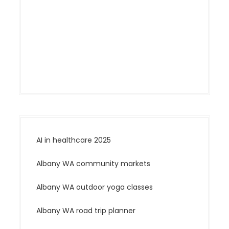
g
a
t
i
o
n
AI in healthcare 2025
Albany WA community markets
Albany WA outdoor yoga classes
Albany WA road trip planner