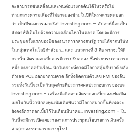
จะสามารถขับเคลื่อนและทนต่อแรงกดดันได้ไหวหรือไม่
ท่ามกลางความเสี่ยงที่ไม่อาจมองข้ามในปีที่ใครหลายคนบอก
ว่า เป็นปีของการเผาจริง!. Investing.com — สัปดาห์นี้จะเป็น
สัปดาห์ที่เต็มไปด้วยความเคลื่อนไหวในตลาด โดยจะมีการ
ประชุมครั้งแรกของปีของธนาคารกลางสหรัฐ รายได้จากบริษัท
ในกลุ่มเทคโนโลยีกำลังมา… และ แนวทางที่ 8 คือ หากจะให้ดี
กว่านั้น อัตราดอกเบี้ยควรมีการปรับลดลง ซึ่งช่วยบรรเทาภาระ
หนี้ของภาคครัวเรือน. นักวิเคราะห์คาดมีโอกาสลุ้นรีบาวด์ หลัง
ตัวเลข PCE ออกมาตามคาด อีกทั้งติดตามตัวเลข PMI ของจีน
รวมทั้งวันนี้จะเป็นวันสุดท้ายที่ประกาศผลประกอบการของบจ.
Investing.com – เครื่องมือติดตามอัตราดอกเบี้ยของเฟดเปิด
เผยในวันนี้ว่านักลงทุนเพิ่มเดิมพันว่ามีโอกาสมากขึ้นที่เฟดจะ
ยังคงอัตราดอกเบี้ยไว้ในเดือนมีนาคม… Investing.com – ใน
วันนี้จะมีการเปิดเผยรายงานการประชุมนโยบายการเงินครั้ง
ล่าสุดของธนาคารกลางยุโรป…