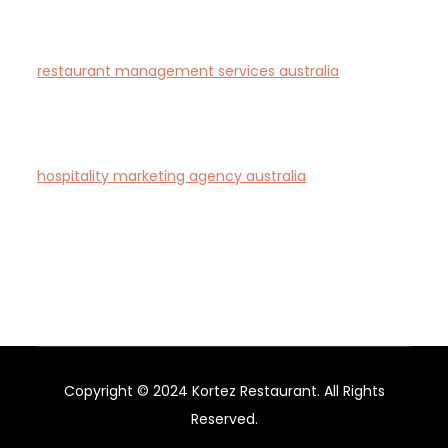
Australian businesses.
restaurant management services australia
—
Complete restaurant management and consulting
solutions for hospitality operators across Australia.
hospitality marketing agency australia
— Creative
agency specialising in branding and marketing for
hotels, restaurants, and bars in Australia.
Copyright © 2024 Kortez Restaurant. All Rights
Reserved.