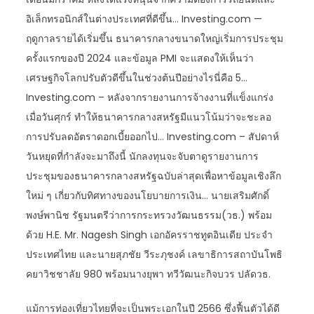
อิเล็กทรอนิกส์ในต่างประเทศที่ดีขึ้น… Investing.com —
ฤดูกาลรายได้เริ่มขึ้น ธนาคารกลางขนาดใหญ่เริ่มการประชุม
ครั้งแรกของปี 2024 และข้อมูล PMI จะแสดงให้เห็นว่า
เศรษฐกิจโลกปรับตัวดีขึ้นในช่วงต้นปีอย่างไรนี่คือ 5…
Investing.com – หลังจากรายงานการจ้างงานที่แข็งแกร่ง
เมื่อวันศุกร์ ทำให้ธนาคารกลางสหรัฐมีแนวโน้มว่าจะชะลอ
การปรับลดอัตราดอกเบี้ยออกไป… Investing.com – สัปดาห์
วันหยุดที่กำลังจะมาถึงนี้ นักลงทุนจะจับตาดูรายงานการ
ประชุมของธนาคารกลางสหรัฐฉบับล่าสุดเพื่อหาข้อมูลเชิงลึก
ใหม่ ๆ เกี่ยวกับทิศทางของนโยบายการเงิน… นายเสริมศักดิ์
พงษ์พานิช รัฐมนตรีว่าการกระทรวงวัฒนธรรม(วธ.) พร้อม
ด้วย H.E. Mr. Nagesh Singh เอกอัครราชทูตอินเดีย ประจำ
ประเทศไทย และนายสุภชัย วีระภุชงค์ เลขาธิการสถาบันโพธิ
คยาวิชชาลัย 980 พร้อมนางยุพา ทวีวัฒนะกิจบวร ปลัดวธ.
แม้การท่องเที่ยวไทยที่จะเป็นพระเอกในปี 2566 ซึ่งฟื้นตัวได้ดี