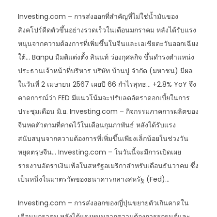
Investing.com – การส่งออกที่สำคัญที่ไม่ใช่น้ำมันของ
สิงคโปร์ดีดตัวขึ้นอย่างรวดเร็วในเดือนมกราคม หลังได้รับแรง
หนุนจากความต้องการที่เพิ่มขึ้นในจีนและเอเชียตะวันออกเฉียง
ใต้… Banpu มีมติแต่งตั้ง สินนท์ ว่องกุศลกิจ ขึ้นดำรงตำแหน่ง
ประธานเจ้าหน้าที่บริหาร บริษัท บ้านปู จำกัด (มหาชน) มีผล
ในวันที่ 2 เมษายน 2567 เผยปี 66 กำไรสุทธ… +2.8% YoY จึง
คาดการณ์ว่า FED มีแนวโน้มจะปรับลดอัตราดอกเบี้ยในการ
ประชุมเดือน มิ.ย. Investing.com – กิจกรรมภาคการผลิตของ
จีนหดตัวตามที่คาดไว้ในเดือนกุมภาพันธ์ หลังได้รับแรง
สนับสนุนจากความต้องการที่เพิ่มขึ้นเพียงเล็กน้อยในช่วงวัน
หยุดตรุษจีน… Investing.com – ในวันนี้จะมีการเปิดเผย
รายงานอัตราเงินเฟ้อในสหรัฐอเมริกาสำหรับเดือนธันวาคม ซึ่ง
เป็นหนึ่งในมาตรวัดของธนาคารกลางสหรัฐ (Fed)…
Investing.com – การส่งออกของญี่ปุ่นขยายตัวเกินคาดใน
เดือนมกราคม หลังได้แรงหนุนจากความต้องการรถยนต์และ