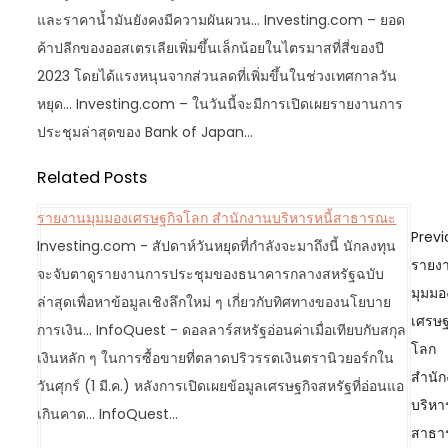
และราคาน้ำมันยังคงมีความผันผวน… Investing.com – ยอด
ค้าปลีกของออสเตรเลียเพิ่มขึ้นเล็กน้อยในไตรมาสที่สี่ของปี
2023 โดยได้แรงหนุนจากส่วนลดที่เพิ่มขึ้นในช่วงเทศกาลวัน
หยุด… Investing.com – ในวันนี้จะมีการเปิดเผยรายงานการ
ประชุมล่าสุดของ Bank of Japan…
Related Posts
รายงานมุมมองเศรษฐกิจโลก สำนักงานบริหารหนี้สาธารณะ
P
Previ
Investing.com - สัปดาห์วันหยุดที่กำลังจะมาถึงนี้ นักลงทุน
o
รายง
จะจับตาดูรายงานการประชุมของธนาคารกลางสหรัฐฉบับ
s
มุมมอ
ล่าสุดเพื่อหาข้อมูลเชิงลึกใหม่ ๆ เกี่ยวกับทิศทางของนโยบาย
t
เศรษฐ
การเงิน... InfoQuest - ดอลลาร์สหรัฐอ่อนค่าเมื่อเทียบกับสกุล
n
โลก
เงินหลัก ๆ ในการซื้อขายที่ตลาดปริวรรตเงินตรานิวยอร์กใน
a
สำนั
วันศุกร์ (1 มี.ค.) หลังการเปิดเผยข้อมูลเศรษฐกิจสหรัฐที่อ่อนแอ
v
บริหาร
เกินคาด... InfoQuest…
i
สาธา