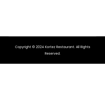
agency specialising in branding and marketing for
hotels, restaurants, and bars in Australia.
Copyright © 2024 Kortez Restaurant. All Rights
Reserved.