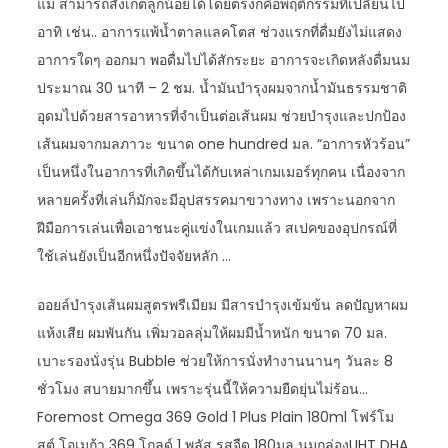
แม่ สามารถสังเกตลูกน้อยได้โดยตรงก็คือพฤติกรรมที่เปลี่ยนไป
อาทิ เช่น.. อาการแพ้น้ำตาลแลคโตส ช่วงแรกที่ดื่มยังไม่แสดง
อาการใดๆ ออกมา พอดื่มไปได้สักระยะ อาการจะเกิดหลังดื่มนม
ประมาณ 30 นาที – 2 ชม. น้ำมันบำรุงผมจากน้ำมันธรรมชาติ
อุดมไปด้วยสารอาหารที่จำเป็นต่อเส้นผม ช่วยบำรุงและปกป้อง
เส้นผมจากมลภาวะ ขนาด one hundred มล. “อาการหัวร้อน”
เป็นหนึ่งในอาการที่เกิดขึ้นได้กับเหล่าเกมเมอร์ทุกคน เนื่องจาก
หลายครั้งที่เล่นก็มักจะมีอุปสรรคมาขวางทาง เพราะนอกจาก
ฝีมือการเล่นเพื่อเอาชนะคู่แข่งในเกมแล้ว สเปคของอุปกรณ์ที่
ใช้เล่นยังเป็นอีกหนึ่งปัจจัยหลัก …
ออยล์บำรุงเส้นผมสูตรพรีเมียม มีสารบำรุงเข้มข้น ลดปัญหาผม
แห้งเสีย ผมพันกัน เพิ่มวอลลุ่มให้ผมมีน้ำหนัก ขนาด 70 มล.
เบาะรองนั่งรุ่น Bubble ช่วยให้การนั่งทำงานนานๆ วันละ 8
ชั่วโมง สบายมากขึ้น เพราะรุ่นนี้ให้ความยืดยุ่นไม่ร้อน…
Foremost Omega 369 Gold 1 Plus Plain 180ml โฟร์โม
สต์ โอเมก้า 369 โกลด์ 1 พลัส รสจืด 180มล นมกล่องUHT DHA