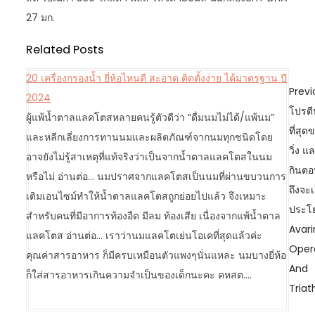
27 มก.
Related Posts
20 เครื่องกรองน้ำ ยี่ห้อไหนดี สะอาด ติดตั้งง่าย ได้มาตรฐาน ปี
P
Previ
2024
o
โปรตีน
ผู้แพ้น้ำตาลแลคโตสหลายคนรู้ตัวดีว่า “ดื่มนมไม่ได้/แพ้นม”
s
ที่สุด
และหลีกเลี่ยงการทานนมและผลิตภัณฑ์จากนมทุกชนิดโดย
t
วิ่ง แ
อาจยังไม่รู้สาเหตุที่แท้จริงว่าเป็นจากน้ำตาลแลคโตสในนม
n
กินต
หรือไม่ อ่านต่อ... นมปราศจากแลคโตสเป็นนมที่ผ่านขบวนการ
a
ถึงจะเ
เติมเอนไซม์ทำให้น้ำตาลแลคโตสถูกย่อยไปแล้ว จึงเหมาะ
v
ประโ
สำหรับคนที่มีอาการท้องอืด มีลม ท้องเสีย เนื่องจากแพ้น้ำตาล
i
Avari
แลคโตส อ่านต่อ... เราว่านมแลคโตเย่นโอเคที่สุดแล้วค่ะ
g
Oper
คุณค่าสารอาหาร ก็มีครบเหมือนตัวแพงๆนั่นแหละ นมบางยี่ห้อ
a
And
ก็ใส่สารอาหารเกินความจำเป็นของเด็กนะคะ คหสต.…
t
Triat
i