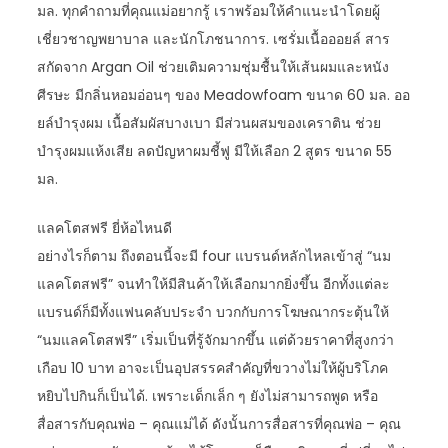
มล. ทุกคำถามที่คุณแม่อยากรู้ เราพร้อมให้คำแนะนำโดยผู้
เชี่ยวชาญพยาบาล และนักโภชนาการ. เซรั่มเนื้อออยล์ สาร
สกัดจาก Argan Oil ช่วยเติมความชุ่มชื้นให้เส้นผมและหนัง
ศีรษะ มีกลิ่นหอมอ่อนๆ ของ Meadowfoam ขนาด 60 มล. ออ
ยล์บำรุงผม เนื้อสัมผัสบางเบา มีส่วนผสมของเคราติน ช่วย
บำรุงผมแห้งเสีย ลดปัญหาผมชี้ฟู มีให้เลือก 2 สูตร ขนาด 55
มล.
แลคโตสฟรี ยี่ห้อไหนดี
อย่างไรก็ตาม ถึงตอนนี้จะมี four แบรนด์หลักไหลเข้าสู่ “นม
แลคโตสฟรี” จนทำให้มีสินค้าให้เลือกมากยิ่งขึ้น อีกทั้งแต่ละ
แบรนด์ก็มีทั้งแฟนคลับประจำ บวกกับการโฆษณากระตุ้นให้
“นมแลคโตสฟรี” เริ่มเป็นที่รู้จักมากขึ้น แต่ด้วยราคาที่สูงกว่า
เกือบ 10 บาท อาจะเป็นอุปสรรคสำคัญที่ขวางไม่ให้ผู้บริโภค
หยิบไปกินก็เป็นได้. เพราะเด็กเล็ก ๆ ยังไม่สามารถพูด หรือ
สื่อสารกับคุณพ่อ – คุณแม่ได้ ดังนั้นการสื่อสารที่คุณพ่อ – คุณ