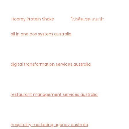
Hooray Protein Shake
โปรตีนเชค แนะนำ
all in one pos system australia
— Smart all-in-one
POS and payments platform designed for Australian
cafés and retail stores.
digital transformation services australia
— End-to-
end AI-driven digital transformation consultancy for
Australian businesses.
restaurant management services australia
—
Complete restaurant management and consulting
solutions for hospitality operators across Australia.
hospitality marketing agency australia
— Creative