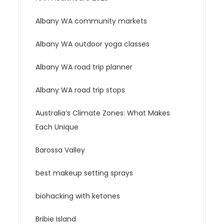
i
g
Albany WA community markets
a
t
Albany WA outdoor yoga classes
i
Albany WA road trip planner
o
n
Albany WA road trip stops
Australia’s Climate Zones: What Makes
Each Unique
Barossa Valley
best makeup setting sprays
biohacking with ketones
Bribie Island