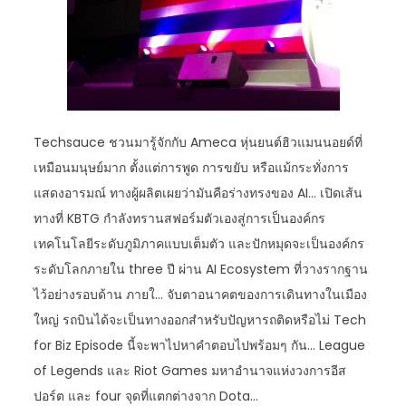
Techsauce ชวนมารู้จักกับ Ameca หุ่นยนต์ฮิวแมนนอยด์ที่
เหมือนมนุษย์มาก ตั้งแต่การพูด การขยับ หรือแม้กระทั่งการ
แสดงอารมณ์ ทางผู้ผลิตเผยว่ามันคือร่างทรงของ AI… เปิดเส้น
ทางที่ KBTG กำลังทรานสฟอร์มตัวเองสู่การเป็นองค์กร
เทคโนโลยีระดับภูมิภาคแบบเต็มตัว และปักหมุดจะเป็นองค์กร
ระดับโลกภายใน three ปี ผ่าน AI Ecosystem ที่วางรากฐาน
ไว้อย่างรอบด้าน ภายใ… จับตาอนาคตของการเดินทางในเมือง
ใหญ่ รถบินได้จะเป็นทางออกสำหรับปัญหารถติดหรือไม่ Tech
for Biz Episode นี้จะพาไปหาคำตอบไปพร้อมๆ กัน… League
of Legends และ Riot Games มหาอำนาจแห่งวงการอีส
ปอร์ต และ four จุดที่แตกต่างจาก Dota…