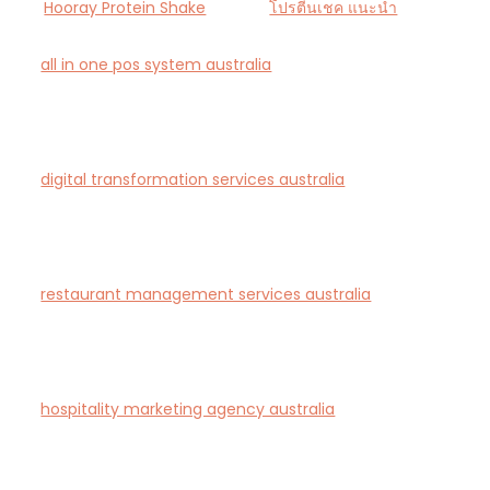
Hooray Protein Shake
โปรตีนเชค แนะนำ
all in one pos system australia
— Smart all-in-one
POS and payments platform designed for Australian
cafés and retail stores.
digital transformation services australia
— End-to-
end AI-driven digital transformation consultancy for
Australian businesses.
restaurant management services australia
—
Complete restaurant management and consulting
solutions for hospitality operators across Australia.
hospitality marketing agency australia
— Creative
agency specialising in branding and marketing for
hotels, restaurants, and bars in Australia.