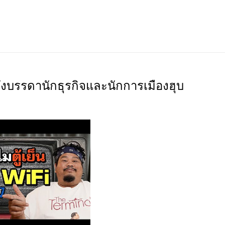
ลังบรรดานักธุรกิจและนักการเมืองฮุบ