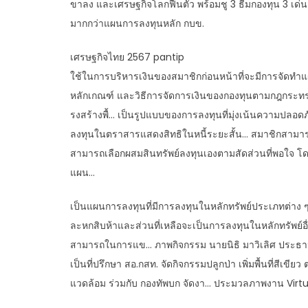
ขาลง และเศรษฐกิจโลกฟื้นตัว พร้อมชู 3 ธีมกองทุน 3 เด่น
มากกว่าแผนการลงทุนหลัก กบข.
เศรษฐกิจไทย 2567 pantip
ใช้ในการบริหารเงินของสมาชิกก่อนหน้าที่จะมีการจัดทำ
หลักเกณฑ์ และวิธีการจัดการเงินของกองทุนตามกฎกระท
รงสร้างพื้… เป็นรูปแบบของการลงทุนที่มุ่งเน้นความปลอด
ลงทุนในตราสารแสดงสิทธิในหนี้ระยะสั้น… สมาชิกสามารถ
สามารถเลือกผสมสินทรัพย์ลงทุนเองตามสัดส่วนที่พอใจ 
แผน…
เป็นแผนการลงทุนที่มีการลงทุนในหลักทรัพย์ประเภทต่าง 
ละหกสิบห้าและส่วนที่เหลือจะเป็นการลงทุนในหลักทรัพย
สามารถในการแข… ภาพกิจกรรม นายนิธิ มาวิเลิศ ประธาน
เป็นที่ปรึกษา สอ.กสท. จัดกิจกรรมปลูกป่า เพิ่มพื้นที่ส
แวดล้อม ร่วมกับ กองทัพบก จัดงา… ประมวลภาพงาน Virt