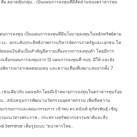
 คือ ตลาดหุ้นกลุ่ม… เป็นแผนการลงทุนที่มีสัดส่วนของตราสารทุน
แผนการลงทุน เป็นแผนการลงทุนที่มีนโยบายลงทุนในหลักทรัพย์ตาม
รวง… ยกระดับประสิทธิภาพการบริหารจัดการภาครัฐและเอกชน โค
ภัยของเงินต้นเป็นสำคัญมีความเสี่ยงจากการลงทุนต่ำ โดยมีการ
เลือกแผนการลงทุนจาก 12 แผนการลงทุนที่ กบข. มีให้ และยัง
โดยพิจารณาจากผลตอบแทน และความเสี่ยงที่เหมาะสมจากทั้ง 7
ๆ เช่นเดียวกับ แผนหลัก โดยมีเป้าหมายการลงทุนในตราสารทุนร้อย
์อื่น… สนับสนุนการพัฒนานวัตกรรมอุตสาหกรรม เพิ่มขีดความ
กรรมการและคณะกรรมการ เข้าพบ ดร.ดนันท์ สุภัทรพันธุ์ เชิญ
ีเขียว ตามแนวทางพระราช… กระทรวงทรัพยากรธรรมชาติและสิ่ง
ual Seminar เต็มรูปแบบ “ธนาคารไทย…