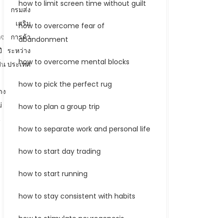
how to limit screen time without guilt
ง
กรมส่ง
เสริม
how to overcome fear of
ิจ
การค้า
abandonment
ี
ระหว่าง
how to overcome mental blocks
้น
ประเทศ
how to pick the perfect rug
าง
่
how to plan a group trip
น
how to separate work and personal life
how to start day trading
how to start running
how to stay consistent with habits