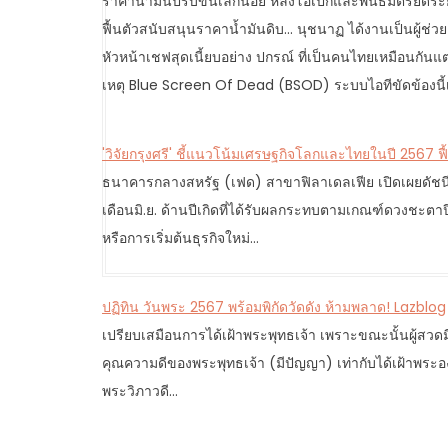
ราคาน้ำมันปรับขึ้นเล็กน้อย หลังโอเปกและพันธมิตรยืดระย
o
ฟื้นตัวสนับสนุนราคาน้ำมันดิบ... นุชนาฏ ได้งานเป็นผู้
s
หัวหน้าเชฟสุดเนี้ยบอย่าง ปกรณ์ ที่เป็นคนไทยเหมือนกันแต
t
เหตุ Blue Screen Of Dead (BSOD) ระบบไอทีขัดข้องนี้เ
n
a
v
'วิจัยกรุงศรี' ชี้แนวโน้มเศรษฐกิจโลกและไทยในปี 2567 
i
ธนาคารกลางสหรัฐ (เฟด) สาขาฟิลาเดลเฟีย เปิดเผยดัชน
g
เดือนมิ.ย. ด้านปีเกิดที่ได้รับผลกระทบตามเกณฑ์ดวงชะตาป
a
หรือการเริ่มต้นธุรกิจใหม่…
t
i
ปฏิทิน วันพระ 2567 พร้อมพิกัดวัดดัง ห้ามพลาด! Lazblog
o
เปรียบเสมือนการได้เฝ้าพระพุทธเจ้า เพราะขณะนั้นผู้สวดมี 
n
คุณความดีของพระพุทธเจ้า (มีปัญญา) เท่ากับได้เฝ้าพระอง
พระวิภาวดี…