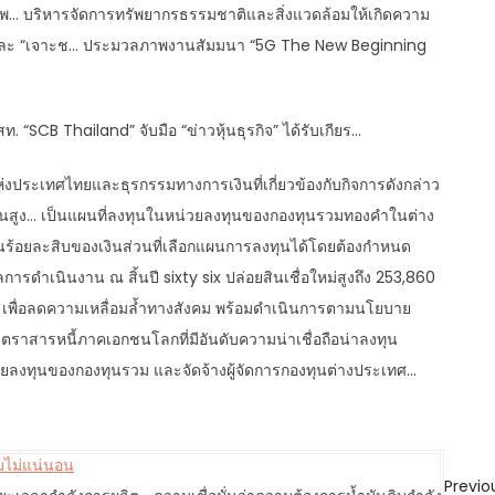
พ… บริหารจัดการทรัพยากรธรรมชาติและสิ่งแวดล้อมให้เกิดความ
” และ “เจาะช… ประมวลภาพงานสัมมนา “5G The New Beginning
“SCB Thailand” จับมือ “ข่าวหุ้นธุรกิจ” ได้รับเกียร…
งประเทศไทยและธุรกรรมทางการเงินที่เกี่ยวข้องกับกิจการดังกล่าว
นผวนสูง… เป็นแผนที่ลงทุนในหน่วยลงทุนของกองทุนรวมทองคำในต่าง
ร้อยละสิบของเงินส่วนที่เลือกแผนการลงทุนได้โดยต้องกำหนด
รดำเนินงาน ณ สิ้นปี sixty six ปล่อยสินเชื่อใหม่สูงถึง 253,860
เพื่อลดความเหลื่อมล้ำทางสังคม พร้อมดำเนินการตามนโยบาย
ราสารหนี้ภาคเอกชนโลกที่มีอันดับความน่าเชื่อถือน่าลงทุน
วยลงทุนของกองทุนรวม และจัดจ้างผู้จัดการกองทุนต่างประเทศ…
ามไม่แน่นอน
Previo