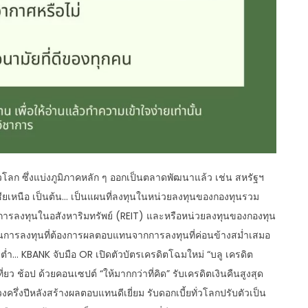
วโลก ซึ่งแบ่งภูมิภาคหลัก ๆ ออกเป็นตลาดพัฒนาแล้ว เช่น สหรัฐฯ
อเชียเหนือ เป็นต้น… เป็นแผนที่ลงทุนในหน่วยลงทุนของกองทุนรวม
่อการลงทุนในอสังหาริมทรัพย์ (REIT) และหรือหน่วยลงทุนของกองทุน
นการลงทุนที่ต้องการผลตอบแทนจากการลงทุนที่ค่อนข้างสม่ำเสมอ
ต่ำ… KBANK จับมือ OR เปิดตัวบัตรเครดิตโฉมใหม่ “บลู เครดิต
ี่ยว ช้อป ด้วยคอนเซปต์ “ให้มากกว่าที่คิด” รับเครดิตเงินคืนสูงสุด
ครึ่งปีหลังสร้างผลตอบแทนดีเยี่ยม รับดอกเบี้ยทั่วโลกปรับตัวเป็น