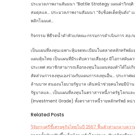
ประมวลภาพงานสัมมนา “Battle Strategy แผนฝ่าวิกฤติ 
สมดุลแล… ประมวลภาพงานสัมมนา “จับช็อตเด็ดหุ้นดัง
พลิกโฉมเศ…
กิจกรรม พิธีรดน้ำดำหัวแก่คณะกรรมการดำเนินการ สอ.กสท. 
เป็นแผนที่ลงทุนเฉพาะหุ้นจดทะเบียนในตลาดหลักทรัพย์แห่
แผนหุ้นไทย เป็นแผนที่มีระดับความเสี่ยงสูง มีโอกาสผั
ประเทศ สมาชิกสามารถเลือกลงทุนในแผนทองคำได้ไม่เกิน
สัดส่วนการลงทุนเองร่วมกับแผนการลงทุนอื่น… ประกาศผลกา
ล้านบาท สนองนโยบายรัฐบาล เดินหน้าช่วยคนไทยมีบ้าน 
รัฐบาลแล… เป็นแผนที่ลงทุนในตราสารหนี้ภาครัฐโลกและต
(Investment Grade) ทั้งตราสารหนี้รายหลักทรัพย์ หน่
Related Posts
วิจัยกรุงศรีชี้เศรษฐกิจไทยในปี 2567 ฟื้นตัวท่ามกลางคว
P