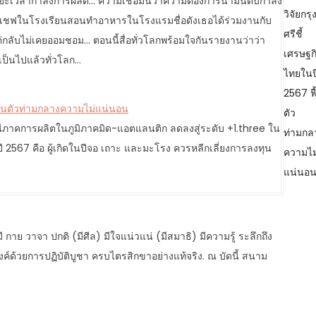
ะเวลากำลังการผลิต... ความเชื่อมั่นว่าความต้องการน้ำมันดิบกำลัง
วิจัยกรุ
ช่วยเชฟในโรงเรียนสอนทําอาหารในโรงแรมชื่อดังเธอได้ร่วมงานกับ
ศรีชี้
่กลับไม่เคยออมชอม... ตอนนี้สื่อทั่วโลกพร้อมใจกันรายงานว่าว่า
เศรษฐก
ป็นไปแล้วทั่วโลก…
ไทยในป
2567 ฟื
ฟื้นตัวท่ามกลางความไม่แน่นอน
ตัว
ีภาคการผลิตในภูมิภาคมิด-แอตแลนติก ลดลงสู่ระดับ +1.three ใน
ท่ามกล
ี 2567 คือ ผู้เกิดในปีจอ เถาะ และมะโรง ควรหลีกเลี่ยงการลงทุน
ความไม
แน่นอ
กาย วาจา ปกติ (มีศีล) มีใจแน่วแน่ (มีสมาธิ) มีความรู้ ระลึกถึง
ค์ด้วยการปฏิบัติบูชา ครบไตรสิกขาอย่างแท้จริง. ณ บัดนี้ สนาม