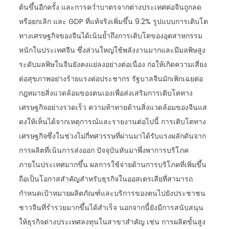
ต้นขึ้นอีกครั้ง และการคว่ำบาตรจากต่างประเทศต่อจีนถูกลด
หรือยกเลิก และ GDP ที่แท้จริงเพิ่มขึ้น 9.2% รูปแบบการเติบโต
ทางเศรษฐกิจของจีนได้เน้นย้ำถึงการเติบโตของอุตสาหกรรม
หนักในประเทศจีน ซึ่งส่วนใหญ่ใช้พลังงานมากและมีมลพิษสูง
ระดับมลพิษในจีนยังคงแย่ลงอย่างต่อเนื่อง ก่อให้เกิดความเสี่ยง
ต่อสุขภาพอย่างร้ายแรงต่อประชากร รัฐบาลจีนมักเพิกเฉยต่อ
กฎหมายสิ่งแวดล้อมของตนเองเพื่อส่งเสริมการเติบโตทาง
เศรษฐกิจอย่างรวดเร็ว ความท้าทายด้านสิ่งแวดล้อมของจีนแส
ดงให้เห็นได้จากเหตุการณ์และรายงานต่อไปนี้ การเติบโตทาง
เศรษฐกิจซึ่งในช่วงไม่กี่ทศวรรษที่ผ่านมาได้รับแรงผลักดันจาก
การผลิตที่เน้นการส่งออก ปัจจุบันหันมาพึ่งพาการบริโภค
ภายในประเทศมากขึ้น ผลการใช้จ่ายด้านการบริโภคที่เพิ่มขึ้น
ถือเป็นโอกาสสำคัญสำหรับธุรกิจในออสเตรเลียที่สามารถ
กำหนดเป้าหมายผลิตภัณฑ์และบริการของตนไปยังประชาชน
ชาวจีนที่ร่ำรวยมากขึ้นได้สำเร็จ นอกจากนี้ยังมีการสนับสนุน
ให้ธุรกิจต่างประเทศลงทุนในสาขาสำคัญ เช่น การผลิตขั้นสูง