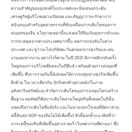
พ้นจากการชะลอตัวของเศรษฐกิจ ปักกิ่งปฏิเสธที่จะจัดลำดับ
ความสำคัญของอุปสงค์ในประเทศและข้อเสนอกระตุ้น
เศรษฐกิจผู้บริโภคอย่างเปิดเผย และสัญญาว่าจะรักษาการ
สนับสนุนสำหรับอุตสาหกรรมที่ขับเคลื่อนการเติบโตของการ
ส่งออกของจีน นโยบายเหล่านี้จะส่งผลให้จีนเกินดุลการค้าและ
การขาดดุลจากต่างประเทศมากขึ้น ลดการแข่งขันในต่าง
ประเทศ และขู่ว่าจะไล่บริษัทตะวันตกออกจากธุรกิจและคน
งานออกจากงาน อย่างไรก็ตาม ในปี 2021 มีการพลิกกลับครั้ง
ใหญ่ของการบริโภคที่ลดลงในปีที่แล้ว พร้อมด้วยการส่งออกที่
เพิ่มขึ้น ซึ่งการรวมกันนี้ยังส่งผลให้การลงทุนทางธุรกิจเพิ่มขึ้น
อีกด้วย ในเวลาเดียวกัน ปักกิ่งตกต่ำอย่างหนักในภาค
อสังหาริมทรัพย์และจำกัดการเติบโตของการลงทุนโครงสร้าง
พื้นฐาน ผลลัพธ์ก็คือการเติบโตส่วนใหญ่หรือทั้งหมดในปีนั้น
แสดงถึงการเติบโตที่แท้จริง และไม่น่าแปลกใจเลยที่อัตราส่วน
หนี้สินต่อ GDP ของจีนไม่ได้เพิ่มขึ้น1 สิ่งนี้ตอกย้ำแนวคิดที่ว่า
ภาระหนี้ของจีนที่เพิ่มขึ้นอย่างรวดเร็วในทศวรรษที่ผ่านมา ซึ่ง