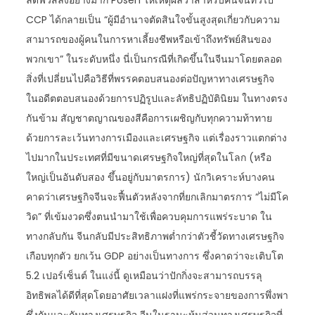
ลดฟิวส์ลงอย่างมาก Posen ให้เหตุผลว่าสำหรับคนจีนทั่วไป
CCP ได้กลายเป็น “ผู้มีอำนาจตัดสินใจขั้นสูงสุดเกี่ยวกับความ
สามารถของผู้คนในการหาเลี้ยงชีพหรือเข้าถึงทรัพย์สินของ
พวกเขา” ในระดับหนึ่ง นี่เป็นกรณีที่เกิดขึ้นในจีนมาโดยตลอด
สิ่งที่เปลี่ยนไปคือวิธีที่พรรคตอบสนองต่อปัญหาทางเศรษฐกิจ
ในอดีตตอบสนองด้วยการปฏิรูปและลัทธิปฏิบัตินิยม ในทางตรง
กันข้าม สัญชาตญาณของสีคือการเผชิญกับทุกความท้าทาย
ด้วยการละเว้นทางการเมืองและเศรษฐกิจ แต่เรื่องราวแตกต่าง
ไปมากในประเทศที่มีขนาดเศรษฐกิจใหญ่ที่สุดในโลก (หรือ
ใหญ่เป็นอันดับสอง ขึ้นอยู่กับมาตรการ) นักวิเคราะห์บางคน
คาดว่าเศรษฐกิจจีนจะฟื้นตัวหลังจากที่ยกเลิกมาตรการ “ไม่มีโค
วิด” ที่เข้มงวดซึ่งตนนำมาใช้เพื่อควบคุมการแพร่ระบาด ใน
ทางกลับกัน จีนกลับมีประสิทธิภาพต่ำกว่าตัวชี้วัดทางเศรษฐกิจ
เกือบทุกตัว ยกเว้น GDP อย่างเป็นทางการ ซึ่งคาดว่าจะเติบโต
5.2 เปอร์เซ็นต์ ในแง่นี้ ดูเหมือนว่าปักกิ่งจะสามารถบรรลุ
อิทธิพลได้ดีที่สุดโดยอาศัยเวลาแฝงที่แพร่กระจายของการพึ่งพา