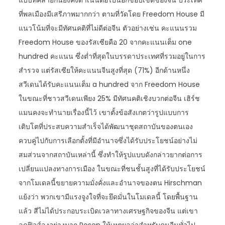
แบบที่คล้ายกันยังคงดำเนินต่อไปนอกขอบเขตของจีน ประเทศ
ที่พลเมืองมีเสรีภาพมากกว่า ตามที่วัดโดย Freedom House มี
แนวโน้มที่จะมีทัศนคติที่ไม่ดีต่อจีน ตัวอย่างเช่น คะแนนรวม
Freedom House ของรัสเซียคือ 20 จากคะแนนเต็ม one
hundred คะแนน ซึ่งต่ำที่สุดในบรรดาประเทศที่รวมอยู่ในการ
สำรวจ แต่รัสเซียให้คะแนนจีนสูงที่สุด (71%) อีกด้านหนึ่ง
สวีเดนได้รับคะแนนเต็ม a hundred จาก Freedom House
ในขณะที่ชาวสวีเดนเพียง 25% มีทัศนคติเชิงบวกต่อจีน เฮิร์ช
แมนคงจะทำนายเรื่องนี้ไว้ เขาตั้งข้อสังเกตว่ารูปแบบการ
เติบโตที่ประสบความสำเร็จได้พัฒนาชุดสถาบันของตนเอง
ควบคู่ไปกับการเลือกตั้งที่มีอำนาจซึ่งได้รับประโยชน์อย่างไม่
สมส่วนจากสถาบันเหล่านี้ ซึ่งทำให้รูปแบบดังกล่าวยากต่อการ
เปลี่ยนแปลงทางการเมือง ในขณะที่ชนชั้นสูงที่ได้รับประโยชน์
จากโมเดลนี้ขยายความมั่งคั่งและอำนาจของตน Hirschman
แย้งว่า พวกเขามีแรงจูงใจที่จะยึดมั่นในโมเดลนี้ โดยพื้นฐาน
แล้ว สีไม่ได้ประกอบระเบิดเวลาทางเศรษฐกิจของจีน แต่เขา