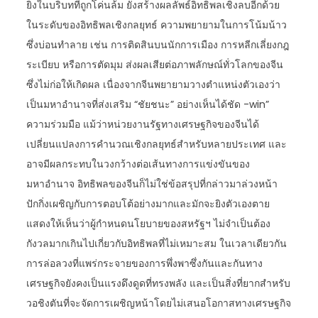
ยิ่งในบริบทที่ถูกโค่นล้ม ยังสร้างผลลัพธ์อิทธิพลเชิงลบอีกด้วย
ในระดับของอิทธิพลเชิงกลยุทธ์ ความพยายามในการโน้มน้าว
ซึ่งบ่อนทำลาย เช่น การติดสินบนนักการเมือง การหลีกเลี่ยงกฎ
ระเบียบ หรือการตัดมุม ส่งผลเสียต่อภาพลักษณ์ทั่วโลกของจีน
ซึ่งไม่ก่อให้เกิดผล เนื่องจากจีนพยายามวางตำแหน่งตัวเองว่า
เป็นมหาอำนาจที่ส่งเสริม “ชัยชนะ” อย่างเห็นได้ชัด -win”
ความร่วมมือ แม้ว่าหน่วยงานรัฐทางเศรษฐกิจของจีนได้
เปลี่ยนแปลงการคำนวณเชิงกลยุทธ์สำหรับหลายประเทศ และ
อาจมีผลกระทบในวงกว้างต่อเส้นทางการแข่งขันของ
มหาอำนาจ อิทธิพลของจีนก็ไม่ใช่ข้อสรุปที่กล่าวมาล่วงหน้า
ปักกิ่งเผชิญกับการตอบโต้อย่างมากและมักจะยิงตัวเองตาย
แสดงให้เห็นว่าผู้กำหนดนโยบายของสหรัฐฯ ไม่จำเป็นต้อง
กังวลมากเกินไปเกี่ยวกับอิทธิพลที่ไม่เหมาะสม ในเวลาเดียวกัน
การล่อลวงที่แพร่กระจายของการพึ่งพาซึ่งกันและกันทาง
เศรษฐกิจยังคงเป็นแรงดึงดูดที่ทรงพลัง และเป็นสิ่งที่ยากสำหรับ
วอชิงตันที่จะจัดการเผชิญหน้าโดยไม่เสนอโอกาสทางเศรษฐกิจ