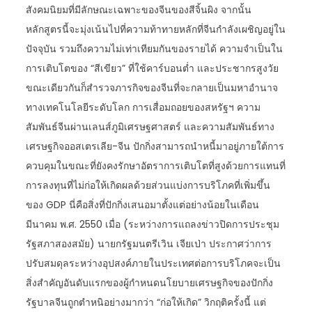
สังคมนิยมที่มีลักษณะเฉพาะของจีนของสีจิ้นผิง จากนั้น
หลักสูตรนี้จะมุ่งเน้นไปที่ความท้าทายหลักที่จีนกำลังเผชิญอยู่ใน
ปัจจุบัน รวมถึงความไม่เท่าเทียมกันของรายได้ ความจำเป็นใน
การเติบโตของ “สีเขียว” ที่ใช้คาร์บอนต่ำ และประชากรสูงวัย
ขณะเดียวกันก็สำรวจภารกิจของจีนที่จะกลายเป็นมหาอำนาจ
ทางเทคโนโลยีระดับโลก การเสื่อมถอยของสหรัฐฯ ความ
สัมพันธ์จีนผ่านเลนส์ภูมิเศรษฐศาสตร์ และความสัมพันธ์ทาง
เศรษฐกิจออสเตรเลีย-จีน ปักกิ่งสามารถนำหนี้มาอยู่ภายใต้การ
ควบคุมในขณะที่ยังคงรักษาอัตราการเติบโตที่สูงด้วยการแทนที่
การลงทุนที่ไม่ก่อให้เกิดผลด้วยส่วนแบ่งการบริโภคที่เพิ่มขึ้น
ของ GDP นี่คือสิ่งที่ปักกิ่งเสนอมาตั้งแต่อย่างน้อยในเดือน
มีนาคม พ.ศ. 2550 เมื่อ (ระหว่างการแถลงข่าวปิดการประชุม
รัฐสภาสองสมัย) นายกรัฐมนตรีเวิน เจียเป่า ประกาศว่าการ
ปรับสมดุลระหว่างอุปสงค์ภายในประเทศต่อการบริโภคจะเป็น
สิ่งสำคัญอันดับแรกของผู้กำหนดนโยบายเศรษฐกิจของปักกิ่ง
รัฐบาลจีนถูกตำหนิอย่างมากว่า “ก่อให้เกิด” วิกฤติครั้งนี้ แต่