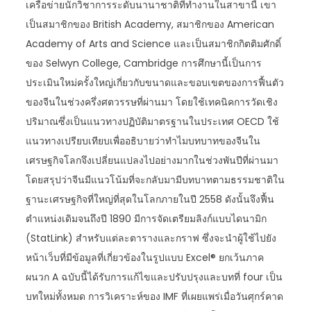
เครือข่ายนักวิชาการระดับนานาชาติที่ทำงานในสาขานี้ เขา
เป็นสมาชิกของ British Academy, สมาชิกของ American
Academy of Arts and Science และเป็นสมาชิกกิตติมศักดิ์
ของ Selwyn College, Cambridge การศึกษานี้เป็นการ
ประเมินใหม่ครั้งใหญ่เกี่ยวกับขนาดและขอบเขตของการฟื้นตัว
ของจีนในช่วงครึ่งศตวรรษที่ผ่านมา โดยใช้เทคนิคการวัดเชิง
ปริมาณซึ่งเป็นแนวทางปฏิบัติมาตรฐานในประเทศ OECD ใช้
แนวทางเปรียบเทียบเพื่ออธิบายว่าทำไมบทบาทของจีนใน
เศรษฐกิจโลกจึงเปลี่ยนแปลงไปอย่างมากในช่วงพันปีที่ผ่านมา
โดยสรุปว่าจีนมีแนวโน้มที่จะกลับมามีบทบาทตามธรรมชาติใน
ฐานะเศรษฐกิจที่ใหญ่ที่สุดในโลกภายในปี 2558 ดังนั้นจึงฟื้น
ตำแหน่งเดิมจนถึงปี 1890 มีการจัดเตรียมลิงก์แบบไดนามิก
(StatLink) สำหรับแต่ละตารางและกราฟ ซึ่งจะนำผู้ใช้ไปยัง
หน้าเว็บที่มีข้อมูลที่เกี่ยวข้องในรูปแบบ Excel® ยกเว้นภาค
ผนวก A ฉบับนี้ได้รับการแก้ไขและปรับปรุงและบทที่ four เป็น
บทใหม่ทั้งหมด การวิเคราะห์ของ IMF ที่เผยแพร่เมื่อวันศุกร์คาด