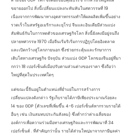
สามของ GDP โลก ซึ่งต้องขอบคุณประชากรส่วนใหญ่ที่แผ่
ขยายออกไป สิ่งนี้เปลี่ยนแปลงกะทันหันในศตวรรษที่ 19
เนื่องจากการพัฒนาทางอุตสาหกรรมทำให้ผลผลิตเพิ่มขึ้นอย่าง
รวดเร็วในสหรัฐอเมริกาและยุโรป จีนและอินเดียมีส่วนแบ่ง
สัมพันธ์กันในการหดตัวของเศรษฐกิจโลก สิ่งนี้ยังคงมีอยู่จนถึง
ปลายทศวรรษ 1970 เมื่อจีนเริ่มริเริ่มการปฏิรูปโดยอิงตลาด
และเปิดกว้างสู่โลกภายนอก ซึ่งช่วยกระตุ้นและรักษาการ
เติบโตทางเศรษฐกิจ ปัจจุบัน ส่วนแบ่ง GDP โลกของจีนอยู่ที่มา
กกว่า 18 เปอร์เซ็นต์เมื่อปรับตามส่วนต่างของราคา ซึ่งถือว่า
ใหญ่ที่สุดในประเทศใดๆ
แต่ขณะนี้จีนอยู่ในตำแหน่งที่ย่ำแย่ในการสร้างการ
เปลี่ยนแปลงดังกล่าว รัฐเก็บรายได้ภาษีเพียงประมาณร้อยละ
14 ของ GDP (ตัวเลขที่เพิ่มขึ้น 4-6 เปอร์เซ็นต์หากรวมรายได้
อื่นๆ เช่น เงินสมทบประกันสังคม) ซึ่งต่ำกว่าค่าเฉลี่ยของ
องค์การเพื่อความร่วมมือทางเศรษฐกิจและการพัฒนาที่ 34
เปอร์เซ็นต์ . ที่สำคัญกว่านั้น รายได้ส่วนใหญ่มาจากภาษีมูลค่า