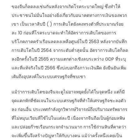
ของจีนก็ลดลงเช่นกันหลังจากเกิดโรคระบาดใหญ่ ซึ่งทำให้
ประชาชนไม่มั่นใจอย่างยิ่งเกี่ยวกับอนาคตทางการเงินของพวก
เขา เป็นเวลาสิบปี ( ) การเติบโตยังคงทรงตัวที่ประมาณร้อย
ละ 10 ก่อนที่โรคระบาดจะทำให้อัตราการเติบโตของการ
บริโภคภาคครัวเรือนลดลงเหลือศูนย์ในปี 2563 หลังจากบันทึก
การเติบโตในปี 2564 จากระดับต่ำสุดนั้น อัตราการเติบโตก็ลด
ลงอีกครั้งในปี 2565 ความแตกต่างเชิงลบระหว่าง GDP ที่ระบุ
และที่แท้จริงในปี 2566 ซึ่งบ่งบอกถึงภาวะเงินฝืด ยังยืนยันเพิ่ม
เติมถึงอุปสงค์ในระบบเศรษฐกิจที่ซบเซา
แม้ว่าการเติบโตของจีนจะดูไม่อาจหยุดยั้งได้ในจุดหนึ่ง แต่ก็มี
จุดแตกหักที่ชัดเจนในระบบเศรษฐกิจที่ทำให้เศรษฐกิจชะลอตัว
ลง ก่อนอื่น ประเทศกำลังถูกวิพากษ์วิจารณ์ถึงปริมาณทรัพยากร
ที่ไม่หมุนเวียนที่ใช้ไปในแต่ละปี เนื่องจากจีนถือเป็นผู้ก่อมลพิษ
และปล่อยก๊าซเรือนกระจกจำนวนมาก การใช้ถ่านหินที่คาดว่า
จะเพิ่มขึ้นจึงสร้างปัญหาให้กับบางคน แม้ว่าครั้งหนึ่งเคยเป็น