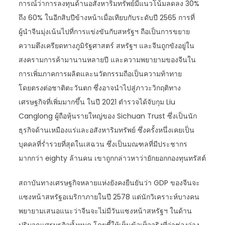
การณ์ว่าการลงทุนด้านอสังหาริมทรัพย์มีแนวโน้มลดลง 30%
ถึง 60% ในอีกสิบปีข้างหน้าเมื่อเทียบกับระดับปี 2565 การที่
ผู้นำจีนมุ่งเน้นไปที่การแข่งขันกับสหรัฐฯ ถือเป็นการขยาย
ความตึงเครียดทางภูมิรัฐศาสตร์ สหรัฐฯ และจีนถูกขังอยู่ใน
สงครามการค้ามานานหลายปี และความพยายามของจีนใน
การเพิ่มภาคการผลิตและนวัตกรรมถือเป็นความท้าทาย
โดยตรงต่อชาติตะวันตก ซึ่งอาจนำไปสู่ภาวะวิกฤติทาง
เศรษฐกิจที่เพิ่มมากขึ้น ในปี 2021 ตำรวจได้จับกุม Liu
Canglong ผู้ถือหุ้นรายใหญ่ของ Sichuan Trust ซึ่งเป็นนัก
ธุรกิจด้านเหมืองแร่และอสังหาริมทรัพย์ ซึ่งครั้งหนึ่งเคยเป็น
บุคคลที่ร่ำรวยที่สุดในเสฉวน ซึ่งเป็นมณฑลที่มีประชากร
มากกว่า eighty ล้านคน เขาถูกกล่าวหาว่ายักยอกกองทุนทรัสต์
สถาบันทางเศรษฐกิจหลายแห่งยังคงยืนยันว่า GDP ของจีนจะ
แซงหน้าสหรัฐอเมริกาภายในปี 2578 แต่นักวิเคราะห์บางคน
พยายามเสนอแนะว่าจีนจะไม่มีวันแซงหน้าสหรัฐฯ ในด้าน