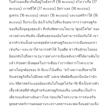
ในทำนองเดียวกันมีอยู่ในฮังการี (19 คะแนน) สโลวาเกีย (17
คะแนน) เกาหลีใต้ (17 คะแนน) อิสราเอล (16 คะแนน)
ยูเครน (16 คะแนน) เคนยา (15 คะแนน) และแอฟริกาใต้ (15
คะแนน) ถึงกระนั้น ยังเร็วเกินไปที่จะจินตนาการว่าเศรษฐกิจ
ของจีนถึงจุดสูงสุดแล้ว สีกลับทิศทางนโยบาย “ศูนย์โควิด” ของ
เขาอย่างกะทันหัน เมื่อต้นทุนของมันไม่สามารถป้องกันได้ เขา
ควรทำเช่นนั้นตามกลยุทธ์ทางเศรษฐกิจและการเมืองของเขา
เช่นกัน—และเขาก็สามารถทำได้ ในอดีต ชาวจีนมักจะไม่มอง
ย้อนกลับไปถึงความวุ่นวายทางการเมืองหลังจากที่ได้ผ่านพ้นไป
แล้ว Posen มีเหตุผลในการเตือนว่าการจัดการโรคระบาด
อย่างไม่ถูกต้องของ Xi มีแนวโน้มที่จะ “สร้างความเสียหายให้
กับเศรษฐกิจจีนไปอีกหลายปี” แต่เขาคิดผิดที่บอกเป็นนัยว่านัก
ประวัติศาสตร์จะมองย้อนกลับไปในยุคโควิด-19 ซึ่งเป็นช่วงหัว
เลี้ยวหัวต่อที่สำคัญสำหรับเศรษฐกิจของจีน แทนที่จะเป็นก้าว
เดียวบนเส้นทางอันยาวไกล ก่อนเกิดโรคระบาด การส่งเสริม
ยุทธศาสตร์การผสมผสานระหว่างทหารและพลเรือนอย่างแข็ง