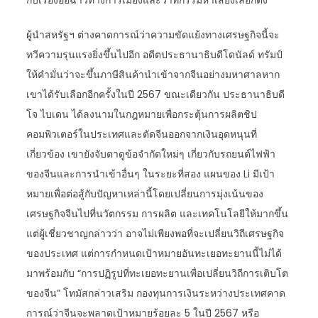
กับเรื่องอื้อฉาวทางการเมืองและวาทกรรมหาเสียงเลือกตั้ง
ผู้นำสหรัฐฯ ต่างคาดการณ์ว่าความขัดแย้งทางเศรษฐกิจนี้จะ
ทวีความรุนแรงยิ่งขึ้นไปอีก อดีตประธานาธิบดีโดนัลด์ ทรัมป์
ให้คำมั่นว่าจะขึ้นภาษีสินค้านำเข้าจากจีนอย่างมหาศาลหาก
เขาได้รับเลือกอีกครั้งในปี 2567 ขณะเดียวกัน ประธานาธิบดี
โจ ไบเดน ได้ลงนามในกฎหมายเพื่อกระตุ้นการผลิตชิป
คอมพิวเตอร์ในประเทศและตัดจีนออกจากเงินอุดหนุนที่
เกี่ยวข้อง เขายังจับตาดูข้อจำกัดใหม่ๆ เกี่ยวกับรถยนต์ไฟฟ้า
ของจีนและการนำเข้าอื่นๆ ในระยะที่สอง แผนของ Li มีเป้า
หมายเพื่อต่อสู้กับปัญหาเหล่านี้โดยเปลี่ยนการมุ่งเน้นของ
เศรษฐกิจจีนไปที่นวัตกรรม การผลิต และเทคโนโลยีให้มากขึ้น
แต่ผู้เชี่ยวชาญกล่าวว่า อาจไม่เพียงพอที่จะเปลี่ยนวิถีเศรษฐกิจ
ของประเทศ แต่การกำหนดเป้าหมายอันทะเยอทะยานนี้ไม่ได้
มาพร้อมกับ “การปฏิรูปที่ทะเยอทะยานเพื่อเปลี่ยนวิถีการเติบโต
ของจีน” โทมัสกล่าวเสริม กองทุนการเงินระหว่างประเทศคาด
การณ์ว่าจีนจะพลาดเป้าหมายร้อยละ 5 ในปี 2567 หรือ