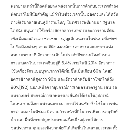
พยายามเหล่านี้ก็ลดน้อยลง หลังจากนั้นการค้ากับประเทศกำลัง
พัฒนาก็ไม่มีนัยสำคัญ แม้ว่าในช่วงเวลานั้น ฮ่องกงและไต้หวัน
ต่างก็เริ่มกลายเป็นคู่ค้ารายใหญ่ ในทศวรรษที่ผ่านมา รัฐบาล
ได้สนับสนุนการใช้เครื่องจักรกลการเกษตรและการรวมที่ดิน
เพื่อเพิ่มผลผลิตและชดเชยการสูญเสียคนงานในชนบทที่อพยพ
ไปยังเมืองต่างๆ ตามสถิติขององค์การอาหารและเกษตรแห่ง
สหประชาชาติ อัตราการเติบโตประจำปีของเครื่องจักรกล
การเกษตรในประเทศจีนอยู่ที่ 6.4% ภายในปี 2014 อัตราการ
ใช้เครื่องจักรแบบบูรณาการได้เพิ่มขึ้นเป็นเกือบ 60% โดยมี
อัตราข้าวสาลีสูงกว่า 90% และอัตราสำหรับข้าวโพดใกล้ถึง
80%[192] นอกเหนือจากอุปกรณ์การเกษตรมาตรฐาน เช่น รถ
แทรกเตอร์ สหกรณ์การเกษตรของจีนยังได้เริ่มใช้อุปกรณ์
ไฮเทค รวมถึงยานพาหนะทางอากาศไร้คนขับ ซึ่งใช้ในการพ่น
ยาฆ่าแมลงในพืชผล มีความก้าวหน้าที่ดีในการเพิ่มการอนุรักษ์
น้ำ และพื้นที่เพาะปลูกประมาณครึ่งหนึ่งอยู่ภายใต้การ
ชลประทาน มุมมองเชิงบวกต่อสีได้เพิ่มขึ้นในหลายประเทศ ทั้ง